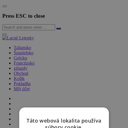
Press ESC to close
Taliansko
Španielsko
Grécko
Francúzsko
zájazdy
Obchod
Košík
Pokladňa
Môj účet
Táto webová lokalita používa
súbory cookie.