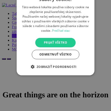
Táto webová lokalita používa súbory cookie na
zlepšenie používateľskej skúsenosti.
Taliansko
Používaním našej webovej lokality vyjadrujete
Španielsko
súhlas s používaním všetkých súborov cookie v
Grécko
súlade s našimi zásadami používania súborov
Francúzsko
cookie.
Prečítať viac
zájazdy
Obchod
Košík
PRIJAŤ VŠETKO
Pokladňa
Môj účet
ODMIETNUŤ VŠETKO
ZOBRAZIŤ PODROBNOSTI
Great things are on the horizon