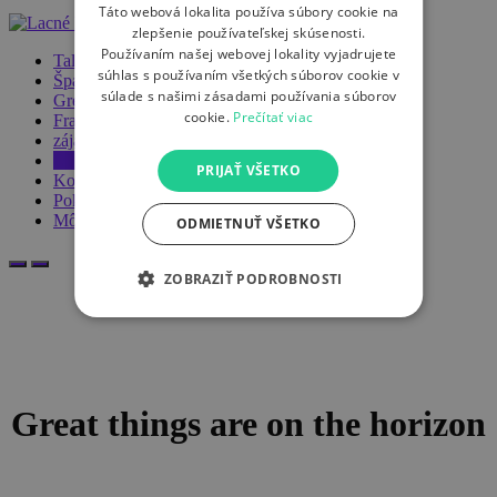
Táto webová lokalita používa súbory cookie na
zlepšenie používateľskej skúsenosti.
Používaním našej webovej lokality vyjadrujete
Taliansko
súhlas s používaním všetkých súborov cookie v
Španielsko
súlade s našimi zásadami používania súborov
Grécko
cookie.
Prečítať viac
Francúzsko
zájazdy
Obchod
PRIJAŤ VŠETKO
Košík
Pokladňa
Môj účet
ODMIETNUŤ VŠETKO
ZOBRAZIŤ PODROBNOSTI
Great things are on the horizon