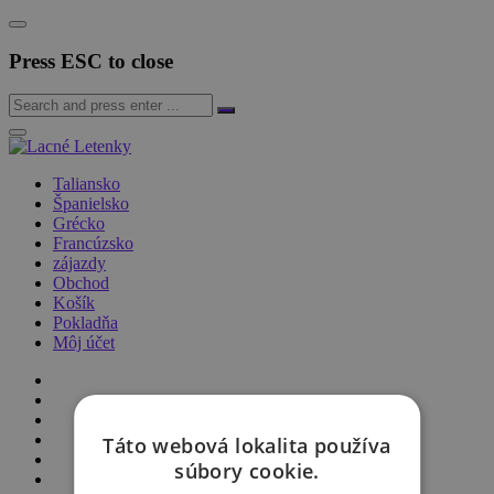
Press ESC to close
Taliansko
Španielsko
Grécko
Francúzsko
zájazdy
Obchod
Košík
Pokladňa
Môj účet
Táto webová lokalita používa
súbory cookie.