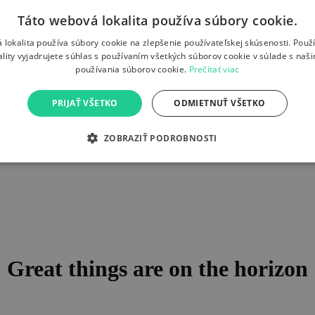
Táto webová lokalita používa súbory cookie.
 lokalita používa súbory cookie na zlepšenie používateľskej skúsenosti. Použ
ality vyjadrujete súhlas s používaním všetkých súborov cookie v súlade s naš
používania súborov cookie.
Prečítať viac
PRIJAŤ VŠETKO
ODMIETNUŤ VŠETKO
ZOBRAZIŤ PODROBNOSTI
Great things are on the horizon