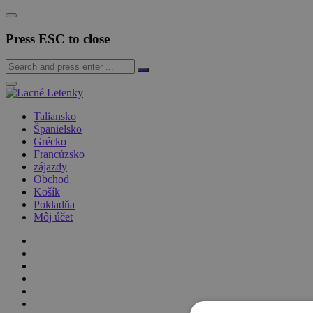
Press ESC to close
Taliansko
Španielsko
Grécko
Francúzsko
zájazdy
Obchod
Košík
Pokladňa
Môj účet