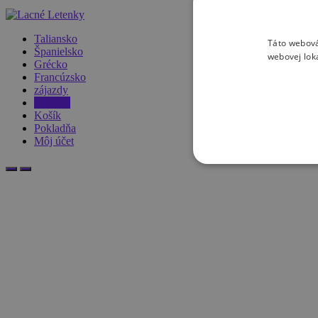
Taliansko
Táto webová
Španielsko
webovej lok
Grécko
Francúzsko
zájazdy
Obchod
Košík
Pokladňa
Môj účet