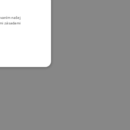
ívaním našej
imi zásadami