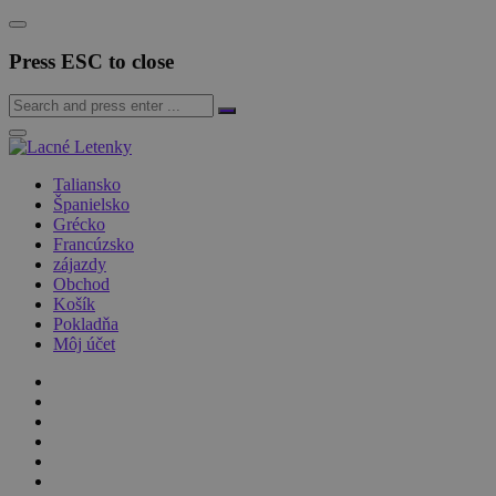
Press ESC to close
Taliansko
Španielsko
Grécko
Francúzsko
zájazdy
Obchod
Košík
Pokladňa
Môj účet