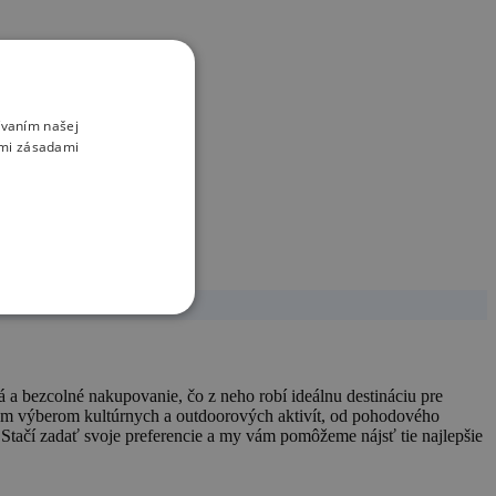
ívaním našej
imi zásadami
á a bezcolné nakupovanie, čo z neho robí ideálnu destináciu pre
hatým výberom kultúrnych a outdoorových aktivít, od pohodového
k. Stačí zadať svoje preferencie a my vám pomôžeme nájsť tie najlepšie