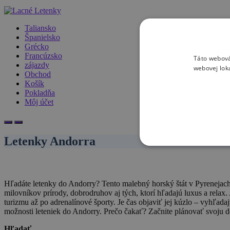
Taliansko
Španielsko
Grécko
Francúzsko
Táto webová
zájazdy
webovej lok
Obchod
Košík
Pokladňa
Môj účet
Letenky Andorra
Hľadáte letenky do Andorry? Tento malebný horský štát v Pyrenejach j
milovníkov prírody, dobrodruhov aj tých, ktorí hľadajú luxus a relax
turizmu až po adrenalínové športy. Je čas objaviť jej kúzlo – vyhľada
možnosti leteniek do Andorry. Prečo čakať? Začnite plánovať svoju 
Hľadať