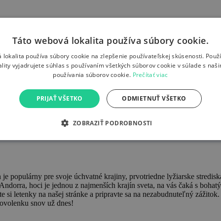
Táto webová lokalita používa súbory cookie.
 lokalita používa súbory cookie na zlepšenie používateľskej skúsenosti. Použ
ality vyjadrujete súhlas s používaním všetkých súborov cookie v súlade s naš
používania súborov cookie.
Prečítať viac
PRIJAŤ VŠETKO
ODMIETNUŤ VŠETKO
ZOBRAZIŤ PODROBNOSTI
e populárny pre svoje úchvatné krajiny, prvotriedne lyžiarske stredisk
. Andorra, hoci je jednou z najmenších krajín sveta, na vás čaká s bo
jte si letenky na našej stránke a pripravte sa na nezabudnuteľný zážito
dovolenku snov už dnes!