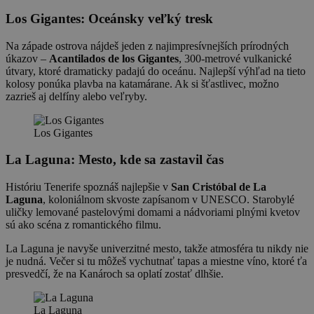
Los Gigantes: Oceánsky veľký tresk
Na západe ostrova nájdeš jeden z najimpresívnejších prírodných
úkazov –
Acantilados de los Gigantes
, 300-metrové vulkanické
útvary, ktoré dramaticky padajú do oceánu. Najlepší výhľad na tieto
kolosy ponúka plavba na katamárane. Ak si šťastlivec, možno
zazrieš aj delfíny alebo veľryby.
Los Gigantes
La Laguna: Mesto, kde sa zastavil čas
Históriu Tenerife spoznáš najlepšie v
San Cristóbal de La
Laguna
, koloniálnom skvoste zapísanom v UNESCO. Starobylé
uličky lemované pastelovými domami a nádvoriami plnými kvetov
sú ako scéna z romantického filmu.
La Laguna je navyše univerzitné mesto, takže atmosféra tu nikdy nie
je nudná. Večer si tu môžeš vychutnať tapas a miestne víno, ktoré ťa
presvedčí, že na Kanároch sa oplatí zostať dlhšie.
La Laguna