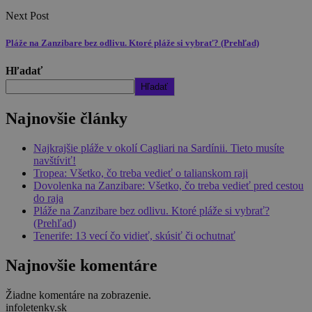
Next Post
Pláže na Zanzibare bez odlivu. Ktoré pláže si vybrať? (Prehľad)
Hľadať
Hľadať
Najnovšie články
Najkrajšie pláže v okolí Cagliari na Sardínii. Tieto musíte
navštíviť!
Tropea: Všetko, čo treba vedieť o talianskom raji
Dovolenka na Zanzibare: Všetko, čo treba vedieť pred cestou
do raja
Pláže na Zanzibare bez odlivu. Ktoré pláže si vybrať?
(Prehľad)
Tenerife: 13 vecí čo vidieť, skúsiť či ochutnať
Najnovšie komentáre
Žiadne komentáre na zobrazenie.
infoletenky.sk