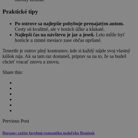
Praktické tipy
Po ostrove sa najlepšie pohybuje prenajatým autom.
Cesty sú kvalitné, ale v horách úžke a kĺukaté.
Najlepší čas na návštevu je jar a jeseň.
Leto môže byť
horúcle a zimné mesiace zase občas upršané.
Tenerife je ostrov plný kontrastov, kde si každý nájde svoj vlastný
kúšok raja. Ak sa tam raz dostaneš, priprav sa na to, že sa budeš
chcieť vracať znovu a znovu.
Share this:
Previous Post
Burano: zažite farebnú romantiku nedaľeko Benátok