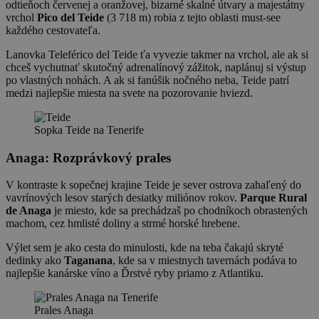
odtieňoch červenej a oranžovej, bizarné skalné útvary a majestátny
vrchol
Pico del Teide
(3 718 m) robia z tejto oblasti must-see
každého cestovateľa.
Lanovka Teleférico del Teide ťa vyvezie takmer na vrchol, ale ak si
chceš vychutnať skutočný adrenalínový zážitok, naplánuj si výstup
po vlastných nohách. A ak si fanúšik nočného neba, Teide patrí
medzi najlepšie miesta na svete na pozorovanie hviezd.
Sopka Teide na Tenerife
Anaga: Rozprávkový prales
V kontraste k sopečnej krajine Teide je sever ostrova zahaľený do
vavrínových lesov starých desiatky miliónov rokov.
Parque Rural
de Anaga
je miesto, kde sa prechádzaš po chodníkoch obrastených
machom, cez hmlisté doliny a strmé horské hrebene.
Výlet sem je ako cesta do minulosti, kde na teba čakajú skryté
dedinky ako
Taganana
, kde sa v miestnych tavernách podáva to
najlepšie kanárske víno a Ďrstvé ryby priamo z Atlantiku.
Prales Anaga