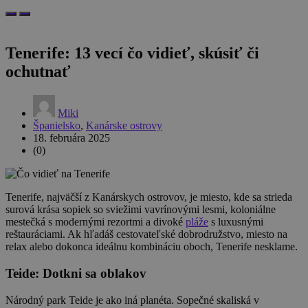
Tenerife: 13 vecí čo vidieť, skúsiť či
ochutnať
Miki
Španielsko
,
Kanárske ostrovy
18. februára 2025
(0)
Tenerife, najväčší z Kanárskych ostrovov, je miesto, kde sa strieda
surová krása sopiek so sviežimi vavrínovými lesmi, koloniálne
mestečká s modernými rezortmi a divoké
pláže
s luxusnými
reštauráciami. Ak hľadáš cestovateľské dobrodružstvo, miesto na
relax alebo dokonca ideálnu kombináciu oboch, Tenerife nesklame.
Teide: Dotkni sa oblakov
Národný park Teide je ako iná planéta. Sopečné skaliská v