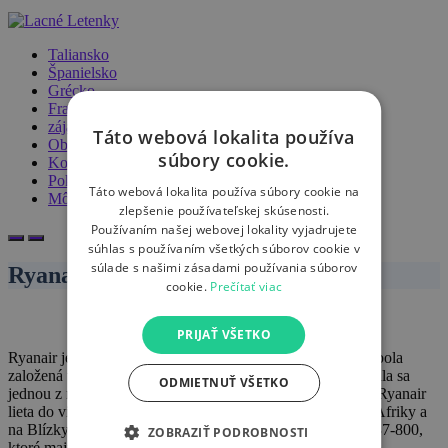
Taliansko
Španielsko
Grécko
Francúzsko
zájazdy
Táto webová lokalita používa
Obchod
súbory cookie.
Košík
Pokladňa
Táto webová lokalita používa súbory cookie na
Môj účet
zlepšenie používateľskej skúsenosti.
Používaním našej webovej lokality vyjadrujete
súhlas s používaním všetkých súborov cookie v
súlade s našimi zásadami používania súborov
Ryanair Letenky
cookie.
Prečítať viac
PRIJAŤ VŠETKO
Ryanair je írska nízkonákladová letecká spoločnosť, ktorá bola
založená v roku 1985. Spoločnosť sa rýchlo rozrastala a stala sa
ODMIETNUŤ VŠETKO
jednou z najväčších nízkonákladových aerolínií v Európe. Ryanair
lieta do viac ako 200 destinácií po celej Európe, ako aj do Afriky a
na Blízky východ. Ryanair používa lietadlá typu Boeing 737-800,
ZOBRAZIŤ PODROBNOSTI
ktoré majú kapacitu až 189 sedadiel.