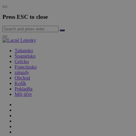
Press ESC to close
Taliansko
Španielsko
Grécko
Francúzsko
zájazdy
Obchod
Košík
Pokladňa
Môj účet