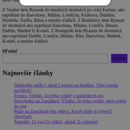
Z Viedne lieta Ryanair do mnohých destinácií po celej Európe, ako
napríklad do Barcelony, Milána, Londýna, Krakova, Dublina,
Madridu, Paríža, Ríma a mnoho ďalších. Z Bratislavy lieta Ryanair
do destinácií ako napríklad Barcelona, Miláno, Londýn, Brusel,
Dublin, Madrid či Kodaň. Z Budapešti lieta Ryanair do destinácií
ako napríklad Dublin, Londýn, Miláno, Rím, Barcelona, Madrid,
Kodaň, a mnoho ďalších.
Hľadať
Hľadať
Najnovšie články
Najkrajšie pláže v okolí Cagliari na Sardínii. Tieto musíte
navštíviť!
Tropea: Všetko, čo treba vedieť o talianskom raji
Dovolenka na Zanzibare: Všetko, čo treba vedieť pred cestou
do raja
Pláže na Zanzibare bez odlivu. Ktoré pláže si vybrať?
(Prehľad)
Tenerife: 13 vecí čo vidieť, skúsiť či ochutnať