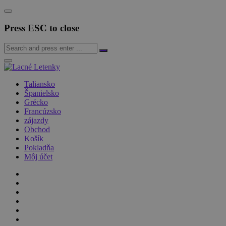
Press ESC to close
Taliansko
Španielsko
Grécko
Francúzsko
zájazdy
Obchod
Košík
Pokladňa
Môj účet