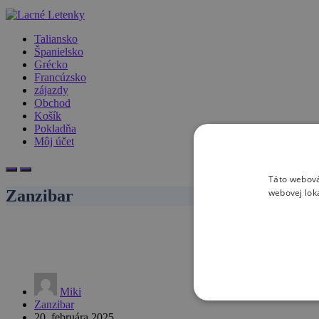
Taliansko
Španielsko
Grécko
Francúzsko
zájazdy
Obchod
Košík
Pokladňa
Môj účet
Táto webová
webovej lok
Zanzibar
Miki
Zanzibar
20. februára 2025