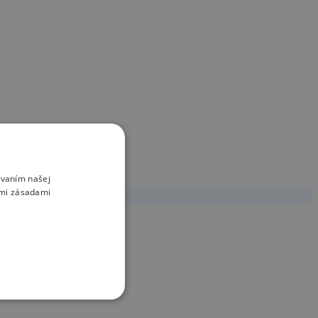
ívaním našej
imi zásadami