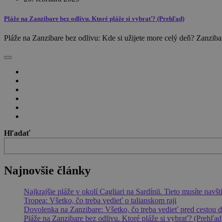
Pláže na Zanzibare bez odlivu. Ktoré pláže si vybrať? (Prehľad)
Pláže na Zanzibare bez odlivu: Kde si užijete more celý deň? Zanzib
Hľadať
Najnovšie články
Najkrajšie pláže v okolí Cagliari na Sardínii. Tieto musíte navšt
Tropea: Všetko, čo treba vedieť o talianskom raji
Dovolenka na Zanzibare: Všetko, čo treba vedieť pred cestou d
Pláže na Zanzibare bez odlivu. Ktoré pláže si vybrať? (Prehľad