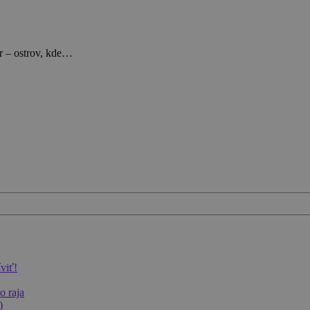
ar – ostrov, kde…
íviť!
o raja
)