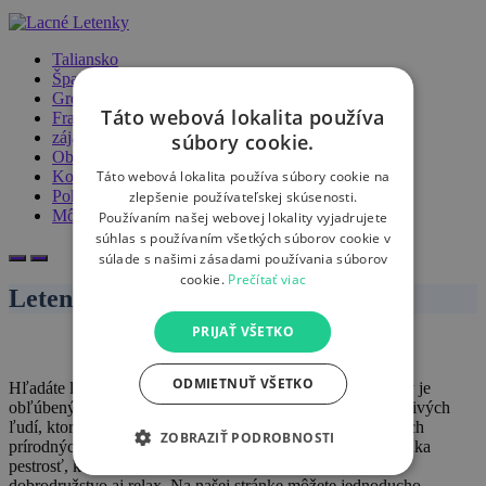
Taliansko
Španielsko
Grécko
Táto webová lokalita používa
Francúzsko
zájazdy
súbory cookie.
Obchod
Táto webová lokalita používa súbory cookie na
Košík
Pokladňa
zlepšenie používateľskej skúsenosti.
Môj účet
Používaním našej webovej lokality vyjadrujete
súhlas s používaním všetkých súborov cookie v
súlade s našimi zásadami používania súborov
cookie.
Prečítať viac
Letenky Gambia
PRIJAŤ VŠETKO
ODMIETNUŤ VŠETKO
Hľadáte letenky do Gambie? Tento klenot Západnej Afriky je
obľúbený pre svoje úchvatné
pláže
, bohatú kultúru a prívetivých
ľudí, ktorí zaručujú nezabudnuteľný zážitok. Od pôsobivých
ZOBRAZIŤ PODROBNOSTI
prírodných rezervácií po historické pamiatky, Gambia ponúka
pestrosť, ktorá uspokojí každého cestovateľa hľadajúceho
dobrodružstvo aj relax. Na našej stránke môžete jednoducho