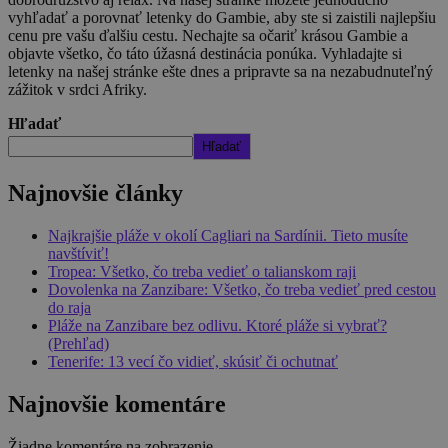
vyhľadať a porovnať letenky do Gambie, aby ste si zaistili najlepšiu
cenu pre vašu ďalšiu cestu. Nechajte sa očariť krásou Gambie a
objavte všetko, čo táto úžasná destinácia ponúka. Vyhladajte si
letenky na našej stránke ešte dnes a pripravte sa na nezabudnuteľný
zážitok v srdci Afriky.
Hľadať
Hľadať
Najnovšie články
Najkrajšie pláže v okolí Cagliari na Sardínii. Tieto musíte
navštíviť!
Tropea: Všetko, čo treba vedieť o talianskom raji
Dovolenka na Zanzibare: Všetko, čo treba vedieť pred cestou
do raja
Pláže na Zanzibare bez odlivu. Ktoré pláže si vybrať?
(Prehľad)
Tenerife: 13 vecí čo vidieť, skúsiť či ochutnať
Najnovšie komentáre
Žiadne komentáre na zobrazenie.