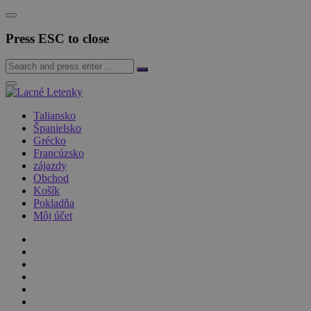
Press ESC to close
Taliansko
Španielsko
Grécko
Francúzsko
zájazdy
Obchod
Košík
Pokladňa
Môj účet