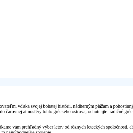
ovateľmi vďaka svojej bohatej histórii, nádherným plážam a pohostinn
do čarovnej atmosféry tohto gréckeho ostrova, ochutnajte tradičné gréc
ame vám prehľadný výber letov od rôznych leteckých spoločností, aby st
 to najvýhodnejšie spojenie.