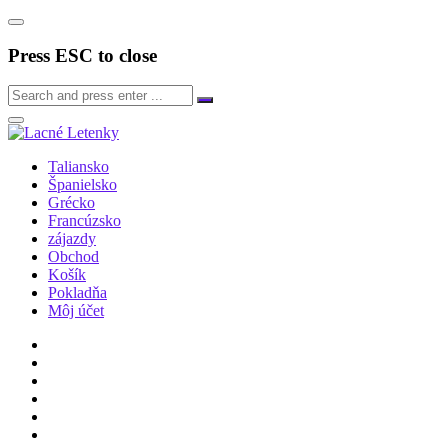
Press ESC to close
Taliansko
Španielsko
Grécko
Francúzsko
zájazdy
Obchod
Košík
Pokladňa
Môj účet