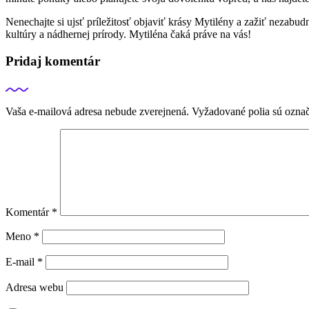
Nenechajte si ujsť príležitosť objaviť krásy Mytilény a zažiť nezabud
kultúry a nádhernej prírody. Mytiléna čaká práve na vás!
Pridaj komentár
Vaša e-mailová adresa nebude zverejnená.
Vyžadované polia sú ozna
Komentár
*
Meno
*
E-mail
*
Adresa webu