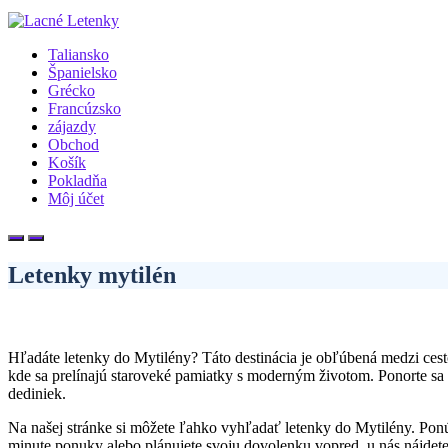
Taliansko
Španielsko
Grécko
Francúzsko
zájazdy
Obchod
Košík
Pokladňa
Môj účet
Letenky mytilén
Hľadáte letenky do Mytilény? Táto destinácia je obľúbená medzi cest
kde sa prelínajú staroveké pamiatky s moderným životom. Ponorte sa 
dediniek.
Na našej stránke si môžete ľahko vyhľadať letenky do Mytilény. Ponúk
minute ponuky alebo plánujete svoju dovolenku vopred, u nás nájdete