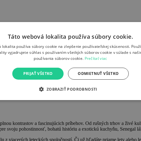
Táto webová lokalita používa súbory cookie.
 lokalita používa súbory cookie na zlepšenie používateľskej skúsenosti. Použ
ality vyjadrujete súhlas s používaním všetkých súborov cookie v súlade s naš
používania súborov cookie.
Prečítať viac
PRIJAŤ VŠETKO
ODMIETNUŤ VŠETKO
ZOBRAZIŤ PODROBNOSTI
plnou kontrastov a fascinujúcich príbehov. Od rušných trhov a živé ku
 svoju pohostinnosť, bohatú históriu a exotickú kuchyňu, Senegal lák
 z viacerých leteckých spoločností. Či už hľadáte priame lety alebo let