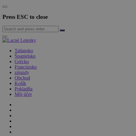
Press ESC to close
Taliansko
Španielsko
Grécko
Francúzsko
zájazdy
Obchod
Košík
Pokladňa
Môj účet