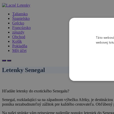
Taliansko
Španielsko
Grécko
Francúzsko
zájazdy
Obchod
Táto webová
Košík
webovej lok
Pokladňa
Môj účet
Letenky Senegal
Hľadáte letenky do exotického Senegalu?
Senegal, rozkladajúci sa na západnom výbežku Afriky, je destináciou 
ponúka nezabudnuteľný zážitok pre každého cestovateľa. Obľúbený pre
Na našej stránke vám prinesieme najlepšie ponuky leteniek do Senegalu