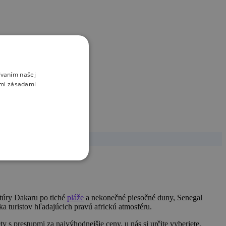
ívaním našej
imi zásadami
ltúry Dakaru po tiché
pláže
a nekonečné piesočné duny, Senegal
a turistov hľadajúcich pravú africkú atmosféru.
y s prestupmi za najvýhodnejšie ceny, u nás si určite vyberiete.