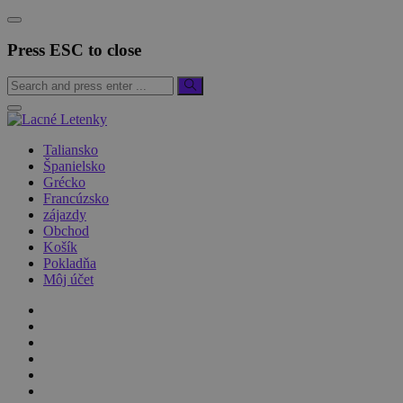
Press ESC to close
Taliansko
Španielsko
Grécko
Francúzsko
zájazdy
Obchod
Košík
Pokladňa
Môj účet