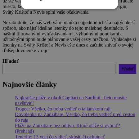
už ste vášnivým potápačom, milovníkom histórie alebo len hľadáte
miesto, kde by ste si mohli oddýchnuť a načerpať novú energiu,
Svätý Krištof a Nevis splní vaše očakávania.
Nezabudnite, že náš web vám ponúka najjednoduchší a najrýchlejší
spôsob, ako nájsť ideálne letenky do tejto malebnej destinácie. S
našimi filtrovanými vyhľadávaniami, výhodnými ponukami a
užitočnými tipmi bude plánovanie vašej cesty hračkou. Vyhladajte si
letenky na Svätý Krištof a Nevis ešte dnes a začnite snívať o svojej
ďalšej dovolenke v raji!
Hľadať
Hľadať
Najnovšie články
Najkrajšie pláže v okolí Cagliari na Sardínii. Tieto musíte
navštíviť!
Tropea: Všetko, čo treba vedieť o talianskom raji
Dovolenka na Zanzibare: Všetko, čo treba vedieť pred cestou
do raja
Pláže na Zanzibare bez odlivu. Ktoré pláže si vybrať?
(Prehľad)
Tenerife: 13 vecí čo vidieť, skúsiť či ochutnať