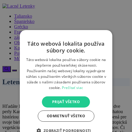
Taliansko
Španielsko
Grécko
Francúzsko
zájazdy
Táto webová lokalita používa
Obchod
Košík
súbory cookie.
Pokladňa
Môj účet
Táto webová lokalita používa súbory cookie na
zlepšenie používateľskej skúsenosti.
Používaním našej webovej lokality vyjadrujete
súhlas s používaním všetkých súborov cookie v
Letenky Svätý Krištof a Nevis
súlade s našimi zásadami používania súborov
cookie.
Prečítať viac
PRIJAŤ VŠETKO
Hľadáte letenky do exotického raja? Svätý Krištof a Nevis, dve
perly Karibiku, vás očaria svojou nedotknutou prírodou, bohatou
ODMIETNUŤ VŠETKO
históriou a uvoľnenou atmosférou. Táto destinácia je obľúbená pre
svoje biele piesočnaté
pláže
, kristáľovo čistú vodu a bujnú tropickú
vegetáciu, ktorá je domovom množstva exotických živočíchov. Či
ZOBRAZIŤ PODROBNOSTI