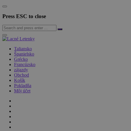
Press ESC to close
Taliansko
Španielsko
Grécko
Francúzsko
zájazdy
Obchod
Košík
Pokladňa
Môj účet