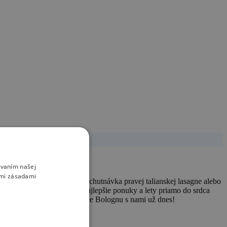
ívaním našej
imi zásadami
ohľad na stredoveké veže, ochutnávka pravej talianskej lasagne alebo
nskej perly. S nami nájdete najlepšie ponuky a lety priamo do srdca
a postaráme o zvyšok. Objavte Bolognu s nami už dnes!