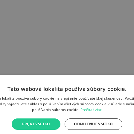
Táto webová lokalita používa súbory cookie.
 lokalita používa súbory cookie na zlepšenie používateľskej skúsenosti. Použ
ality vyjadrujete súhlas s používaním všetkých súborov cookie v súlade s naš
ohatú históriu, vynikajúcu kuchyňu a živú atmosféru. Či už vás láka p
používania súborov cookie.
Prečítať viac
ažiť. Vyhladajte si letenky na našej stránke a objavte krásy tejto talia
lenku plnú zážitkov. Stačí zadať Bolognu ako vašu destináciu a my s
PRIJAŤ VŠETKO
ODMIETNUŤ VŠETKO