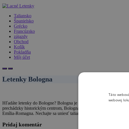
Taliansko
Španielsko
Grécko
Francúzsko
zájazdy
Obchod
Košík
Pokladňa
Môj účet
Letenky Bologna
Táto webová
webovej lok
Hľadáte letenky do Bologne? Bologna je obľúbená destinácia pre jej b
prechádzky historickým centrom, Bologna je miesto, ktoré by ste mali z
Emília-Romagna. Nechajte sa uniesť talianskym šarmom a zažite dovo
Pridaj komentár