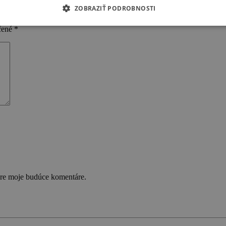
ZOBRAZIŤ PODROBNOSTI
čené
*
pre moje budúce komentáre.