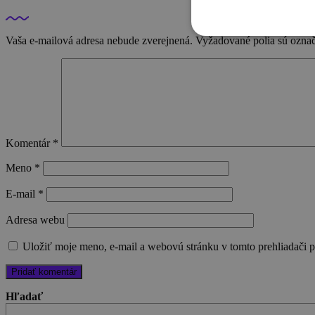
Vaša e-mailová adresa nebude zverejnená.
Vyžadované polia sú ozna
Komentár
*
Meno
*
E-mail
*
Adresa webu
Uložiť moje meno, e-mail a webovú stránku v tomto prehliadači 
Hľadať