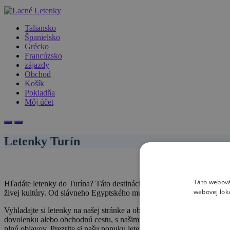
Taliansko
Španielsko
Grécko
Francúzsko
zájazdy
Obchod
Košík
Pokladňa
Môj účet
Letenky Turín
Táto webová
Hľadáte letenky do Turína? Táto destinácia je obľúbená medzi cest
webovej lok
živej kultúry. Od slávneho Egyptského múzea, cez nádherné námestie 
Vyhladajte si letenky na našej stránke a objavte krásy Turína na vla
dovolenku alebo obchodnú cestu, s našimi letenkami do Turína začína 
plnú objavov. Prezrite si našu ponuku leteniek do Turína ešte dnes!