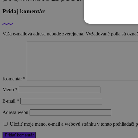
Pridaj komentár
Vaša e-mailová adresa nebude zverejnená.
Vyžadované polia sú ozna
Komentár
*
Meno
*
E-mail
*
Adresa webu
Uložiť moje meno, e-mail a webovú stránku v tomto prehliadači 