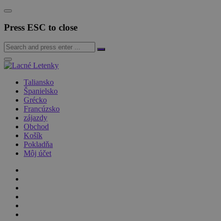
Press ESC to close
Taliansko
Španielsko
Grécko
Francúzsko
zájazdy
Obchod
Košík
Pokladňa
Môj účet