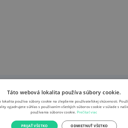
Táto webová lokalita používa súbory cookie.
 lokalita používa súbory cookie na zlepšenie používateľskej skúsenosti. Použ
ovateľmi z mnohých dôvodov. Turín, perla severného Talianska, ponúk
ality vyjadrujete súhlas s používaním všetkých súborov cookie v súlade s naš
Piazza San Carlo, až po výnimočné kulinárske zážitky – Turín neustál
používania súborov cookie.
Prečítať viac
stnej koži. Ponúkame široký výber letov do tohto čarovného mesta za ne
vaše dobrodružstvo už pri rezervácii. Nechajte sa uniesť do mesta, kd
PRIJAŤ VŠETKO
ODMIETNUŤ VŠETKO