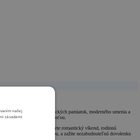
ívaním našej
a nádhernú kombináciu historických pamiatok, moderného umenia a
imi zásadami
e fascinuje svojou rôznorodosťou.
odolateľné ceny. Či už plánujete romantický víkend, rodinnú
e sa tradícia mieša s modernou, a zažite nezabudnuteľnú dovolenku