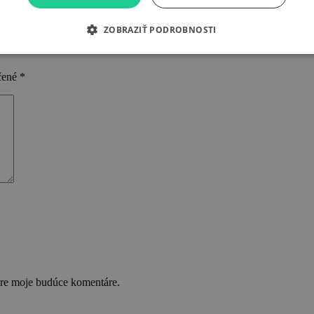
ZOBRAZIŤ PODROBNOSTI
čené
*
pre moje budúce komentáre.