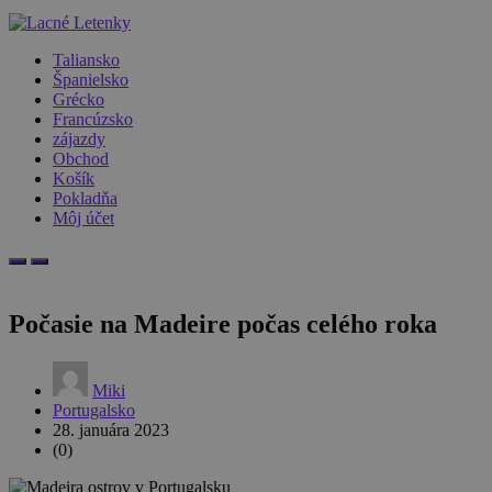
Taliansko
Španielsko
Grécko
Francúzsko
zájazdy
Obchod
Košík
Pokladňa
Môj účet
Počasie na Madeire počas celého roka
Miki
Portugalsko
28. januára 2023
(0)