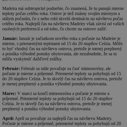
Madeira má subtropické podnebie, čo znamená, že tu panujú mierne
teploty počas celého roka. Ostrov je tiež známy svojím miernym a
stálym počasím, čo z neho robí skvelú destináciu na návštevu počas
celého roka. Najlepší čas na návštevu Madeiry však závisí od vašich
osobných preferencií a od toho, čo chcete na ostrove zažiť.
Január:
Január je začiatkom nového roka a počasie na Madeire je
mierne, s priemernými teplotami od 15 do 20 stupňov Celzia. Môže
to byť vhodný čas na návštevu ostrova, pretože je menej preplnený
a ponúka výhodné ponuky ubytovania, ale nezabudnite, že sa tu
môžu vyskytnúť dažďové zrážky.
Február:
Február sa stále považuje za časť mimosezóny, ale
počasie je mierne a príjemné. Priemerné teploty sa pohybujú od 15
do 20 stupňov Celzia. Je to skvelý čas na návštevu ostrova, pretože
je menej preplnený a ponúka výhodné ponuky ubytovania.
Marec:
V marci sa končí mimosezóna a počasie je mierne a
príjemné. Priemerné teploty sa pohybujú od 15 do 20 stupňov
Celzia. Je to skvelý čas na návštevu ostrova, pretože je menej
preplnený a ponúka výhodné ponuky ubytovania.
Apríl:
Apríl sa považuje za najlepší čas na návštevu Madeiry.
Počasie je mierne a príjemné, priemerné teploty sa pohybujú od 20