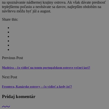
na spoznávanie nádhernej krajiny ostrova. Ak však dávate prednosť
teplejšiemu počasiu a neobávate sa davov, najlepším obdobím na
návštevu môžu byť júl a august.
Share this:
Previous Post
Madeira – čo vidieť na tomto portugalskom ostrove večnej jari?
Next Post
Frontera, Kanárske ostrovy – čo vidieť a kedy ísť?
Pridaj komentár