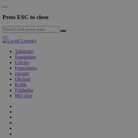
Press ESC to close
Taliansko
Španielsko
Grécko
Francúzsko
zájazdy
Obchod
Košík
Pokladňa
Môj účet