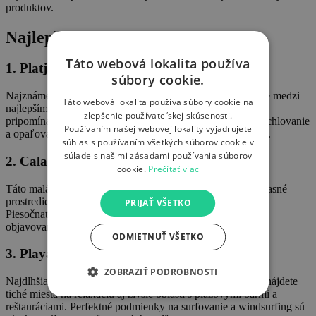
produktov.
Najlepšie Pláže na Formentere
Táto webová lokalita používa
1. Platja de Ses Illetes
súbory cookie.
Najznámejšia pláž na Formentere, ktorá sa často umiestňuje medzi
Táto webová lokalita používa súbory cookie na
najlepšími plážami na svete. Biely piesok a tyrkysová voda
zlepšenie používateľskej skúsenosti.
pripomínajú Karibik. Táto pláž je ideálna na plávanie, šnorchlovanie
Používaním našej webovej lokality vyjadrujete
a opaľovanie, s množstvom plážových barov na osvieženie.
súhlas s používaním všetkých súborov cookie v
súlade s našimi zásadami používania súborov
2. Cala Saona
cookie.
Prečítať viac
Táto malá zátoka, obklopená červenými útesmi, ponúka úžasné
prostredie pre rodinný deň pri mori alebo relaxačný piknik.
PRIJAŤ VŠETKO
Piesočnaté dno a čistá voda sú ideálne na šnorchlovanie a
objavovanie podmorského sveta.
ODMIETNUŤ VŠETKO
3. Playa de Migjorn
ZOBRAZIŤ PODROBNOSTI
Najdlhšia pláž na ostrove poskytuje rôznorodé zážitky. Tu nájdete
tiché miesta na relaxáciu aj živšie oblasti s plážovými barmi a
reštauráciami. Perfektné podmienky na surfovanie a windsurfing sú