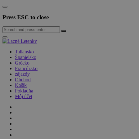
Press ESC to close
Taliansko
Španielsko
Grécko
Francúzsko
zájazdy
Obchod
Košík
Pokladňa
Môj účet