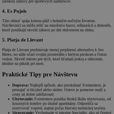
zárukou zábavy pre športových nadšencov.
4. Es Pujols
Táto oblasť spája krásnu pláž s bohatým nočným životom.
Návštevníci sa môžu tešiť na množstvo barov, reštaurácií a diskoték,
ktoré ponúkajú skvelú zábavu po dni strávenom na slnku.
5. Platja de Llevant
Platja de Llevant predstavuje menej preplnenú alternatívu k Ses
Illetes, no stále očarí svojím prostredím s bielym pieskom a čistou
vodou. Skvelé miesto pre tých, ktorí hľadajú pokoj a súkromie,
ideálne na piknik pri mori.
Praktické Tipy pre Návštevu
Doprava:
Najlepší spôsob, ako preskúmať Formenteru, je
prenajať si bicykel alebo skúter. Ostrov je pomerne malý a
cesty sú dobre udržiavané.
Ubytovanie:
Formentera ponúka širokú škálu ubytovania, od
luxusných hotelov po útulné apartmány. Odporúča sa
rezervovať vopred, najmä počas hlavnej turistickej sezóny.
Stravovanie:
Vychutnajte si miestne špeciality, ako sú čerstvé