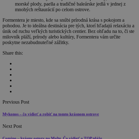
morské plody, paella a tradičné baleárske jedlá v jednej z
mnohých reštaurácií po celom ostrove.
Formentera je miesto, kde sa snúbi prírodná krása s pokojom a
pohodou. Je to ideálna destinácia pre tých, ktorí hľadajú relaxáciu a
únik od ruchu veľkých turistických centier. Bez ohľadu na to, či ste
milovník pláží, prírody alebo kultúry, Formentera vám určite
poskytne nezabudnuteľné zážitky.
Share this:
Previous Post
Mykonos – čo vidieť a robiť na tomto krásnom ostrove
Next Post
Comino – krásny ostorv na Malte. Čo vidieť a TOP pláže