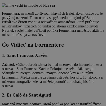
Formentera, najmenší zo štyroch hlavných Baleárskych ostrovov, je
pravý raj na zemi. Tento ostrov sa pýši nedotknutými plážami,
krištáľovo čistou vodou a relaxačnou atmosférou, ktorá priťahuje
návštevníkov, túžiacich po úniku od zhonu každodenného života.
Napriek svojej malej veľkosti ponúka Formentera množstvo aktivít a
miest, ktoré stoja za návštevu.
Čo Vidieť na Formentere
1. Sant Francesc Xavier
Začiatok vášho dobrodružstva by mal smerovať do hlavného mesta
ostrova – Sant Francesc Xavier. Pokojné mestečko láka svojimi
očarujúcimi bielymi domami, malými obchodíkmi a útulnými
kaviarňami. Medzi miestne zaujímavosti patrí kostol z 18. storočia a
múzeum etnografie, kde sa môžete ponoriť do bohatej histórie
ostrova.
2. Es Caló de Sant Agustí
Malebná rybárska dedinka, ktorá ponúka pohľad na tradičný život