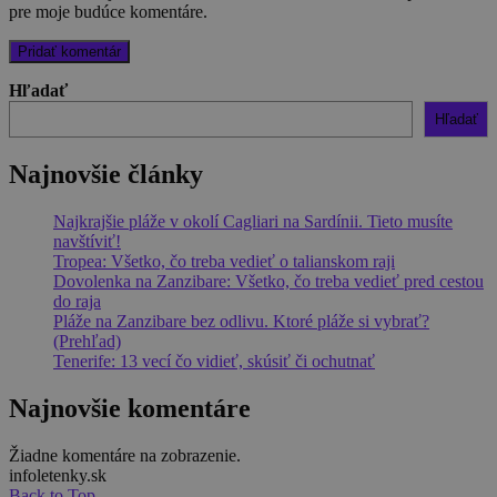
pre moje budúce komentáre.
Hľadať
Hľadať
Najnovšie články
Najkrajšie pláže v okolí Cagliari na Sardínii. Tieto musíte
navštíviť!
Tropea: Všetko, čo treba vedieť o talianskom raji
Dovolenka na Zanzibare: Všetko, čo treba vedieť pred cestou
do raja
Pláže na Zanzibare bez odlivu. Ktoré pláže si vybrať?
(Prehľad)
Tenerife: 13 vecí čo vidieť, skúsiť či ochutnať
Najnovšie komentáre
Žiadne komentáre na zobrazenie.
infoletenky.sk
Back to Top