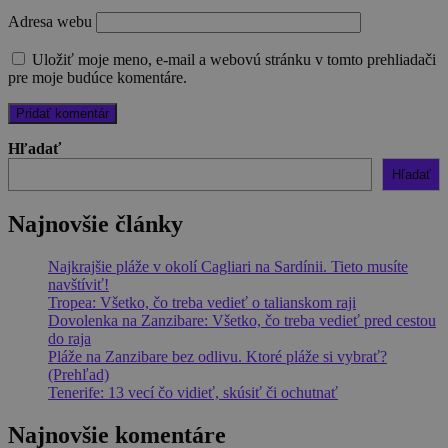
Adresa webu
Uložiť moje meno, e-mail a webovú stránku v tomto prehliadači
pre moje budúce komentáre.
Hľadať
Hľadať
Najnovšie články
Najkrajšie pláže v okolí Cagliari na Sardínii. Tieto musíte
navštíviť!
Tropea: Všetko, čo treba vedieť o talianskom raji
Dovolenka na Zanzibare: Všetko, čo treba vedieť pred cestou
do raja
Pláže na Zanzibare bez odlivu. Ktoré pláže si vybrať?
(Prehľad)
Tenerife: 13 vecí čo vidieť, skúsiť či ochutnať
Najnovšie komentáre