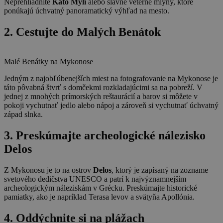
Neprehliadnite
Kato Myli
alebo slávne veterné mlyny, ktoré
ponúkajú úchvatný panoramatický výhľad na mesto.
2. Cestujte do Malých Benátok
Malé Benátky na Mykonose
Jedným z najobľúbenejších miest na fotografovanie na Mykonose je
táto pôvabná štvrť s domčekmi rozkladajúcimi sa na pobreží. V
jednej z mnohých prímorských reštaurácií a barov si môžete v
pokoji vychutnať jedlo alebo nápoj a zároveň si vychutnať úchvatný
západ slnka.
3. Preskúmajte archeologické nálezisko
Delos
Z Mykonosu je to na ostrov
Delos
, ktorý je zapísaný na zozname
svetového dedičstva UNESCO a patrí k najvýznamnejším
archeologickým náleziskám v Grécku. Preskúmajte historické
pamiatky, ako je napríklad Terasa levov a svätyňa Apollónia.
4. Oddýchnite si na plážach