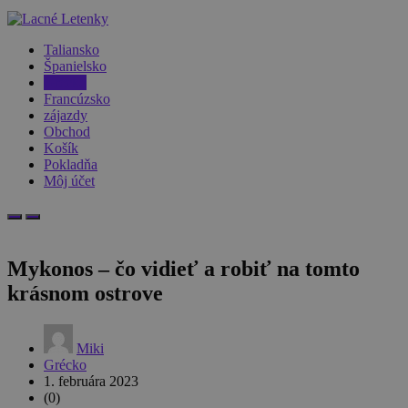
Taliansko
Španielsko
Grécko
Francúzsko
zájazdy
Obchod
Košík
Pokladňa
Môj účet
Mykonos – čo vidieť a robiť na tomto
krásnom ostrove
Miki
Grécko
1. februára 2023
(0)