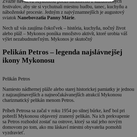
Zvážte návštevu Mykonosu počas niektorého z každoročných
festivalov, aby ste si vychutnali miestnu hudbu, tanec, kuchyňu a
náboženské procesie. Jedným z najvýznamnejších je augustový
sviatok
Nanebovzatia Panny Márie
.
Nech už vás zaujíma čokoľvek – história, kuchyňa, nočný život
alebo pláž – Mykonos ponúka množstvo aktivít, ktoré urobia váš
výlet nezabudnuteľným. Mykonos je skutočný
Pelikán Petros – legenda najslávnejšej
ikony Mykonosu
Pelikán Petros
Namiesto nádhernej pláže alebo starej historickej pamiatky je jednou
z najzaujímavejších a najneočakávanejších atrakcií Mykonosu
charizmatický pelikán menom Petros.
Príbeh Petrosa sa začal v roku 1954 po silnej búrke, keď bol pri
pobreží Mykonosu objavený zranený pelikán. Na ich prekvapenie
sa Petros rozhodol zostať na ostrove, ktorý sa stal jeho novým
domovom po tom, ako mu láskaví miestni obyvatelia pomohli
vyzdravieť.