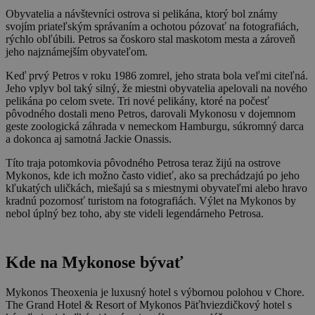
Obyvatelia a návštevníci ostrova si pelikána, ktorý bol známy
svojím priateľským správaním a ochotou pózovať na fotografiách,
rýchlo obľúbili. Petros sa čoskoro stal maskotom mesta a zároveň
jeho najznámejším obyvateľom.
Keď prvý Petros v roku 1986 zomrel, jeho strata bola veľmi citeľná.
Jeho vplyv bol taký silný, že miestni obyvatelia apelovali na nového
pelikána po celom svete. Tri nové pelikány, ktoré na počesť
pôvodného dostali meno Petros, darovali Mykonosu v dojemnom
geste zoologická záhrada v nemeckom Hamburgu, súkromný darca
a dokonca aj samotná Jackie Onassis.
Títo traja potomkovia pôvodného Petrosa teraz žijú na ostrove
Mykonos, kde ich možno často vidieť, ako sa prechádzajú po jeho
kľukatých uličkách, miešajú sa s miestnymi obyvateľmi alebo hravo
kradnú pozornosť turistom na fotografiách. Výlet na Mykonos by
nebol úplný bez toho, aby ste videli legendárneho Petrosa.
Kde na Mykonose bývať
Mykonos Theoxenia je luxusný hotel s výbornou polohou v Chore.
The Grand Hotel & Resort of Mykonos Päťhviezdičkový hotel s