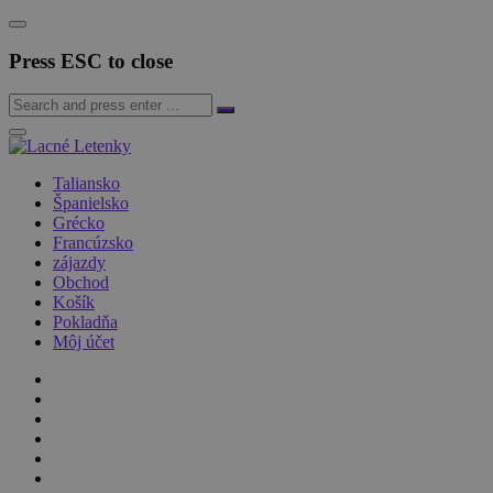
Press ESC to close
Taliansko
Španielsko
Grécko
Francúzsko
zájazdy
Obchod
Košík
Pokladňa
Môj účet