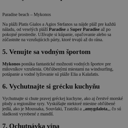
Paradise beach – Mykonos
Na pláži Platis Gialos a Agios Stefanos sa nájde pláž pre každú
náladu, od veselých pláží
Paradise
a
Super Paradise
až po
pokojné prostredie. Užívajte si kúpanie, opaľovanie alebo sa
zúčastnite na vzrušujúcich párty, ktoré trvajú až do rána.
5. Venujte sa vodným športom
Mykonos
ponúka fantastické možnosti vodných športov pre
milovníkov vzrušenia. Obľúbenými miestami na windsurfing,
potápanie a vodné lyžovanie sú pláže Elia a Kalafatis.
6. Vychutnajte si grécku kuchyňu
Vychutnajte si chute pravej gréckej kuchyne, ako aj čerstvé morské
plody a regionálne syry. Vyskúšajte niektoré miestne obľúbené
jedlá, ako je Moussaka, Souvlaki, Tzatziki a „
amygdalota
„, čo sú
sladkosti vyrobené z mandlí.
7. Ochutnávka vína