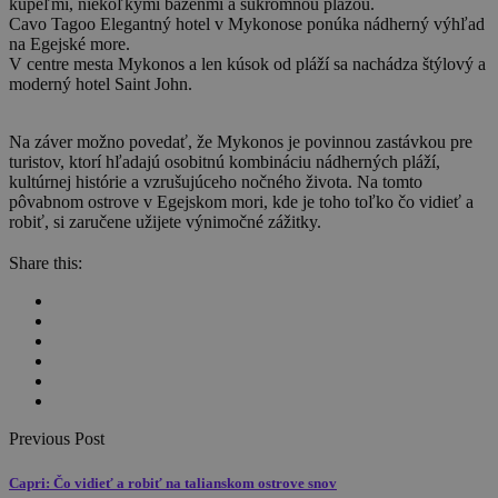
kúpeľmi, niekoľkými bazénmi a súkromnou plážou.
Cavo Tagoo Elegantný hotel v Mykonose ponúka nádherný výhľad
na Egejské more.
V centre mesta Mykonos a len kúsok od pláží sa nachádza štýlový a
moderný hotel Saint John.
Na záver možno povedať, že Mykonos je povinnou zastávkou pre
turistov, ktorí hľadajú osobitnú kombináciu nádherných pláží,
kultúrnej histórie a vzrušujúceho nočného života. Na tomto
pôvabnom ostrove v Egejskom mori, kde je toho toľko čo vidieť a
robiť, si zaručene užijete výnimočné zážitky.
Share this:
Previous Post
Capri: Čo vidieť a robiť na talianskom ostrove snov