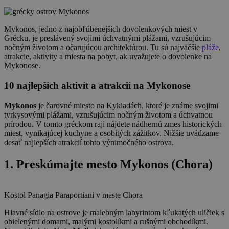
Mykonos, jedno z najobľúbenejších dovolenkových miest v
Grécku, je preslávený svojimi úchvatnými plážami, vzrušujúcim
nočným životom a očarujúcou architektúrou. Tu sú najväčšie
pláže
,
atrakcie, aktivity a miesta na pobyt, ak uvažujete o dovolenke na
Mykonose.
10 najlepších aktivít a atrakcií na Mykonose
Mykonos
je čarovné miesto na Kykladách, ktoré je známe svojimi
tyrkysovými plážami, vzrušujúcim nočným životom a úchvatnou
prírodou. V tomto gréckom raji nájdete nádhernú zmes historických
miest, vynikajúcej kuchyne a osobitých zážitkov. Nižšie uvádzame
desať najlepších atrakcií tohto výnimočného ostrova.
1. Preskúmajte mesto Mykonos (Chora)
Kostol Panagia Paraportiani v meste Chora
Hlavné sídlo na ostrove je malebným labyrintom kľukatých uličiek s
obielenými domami, malými kostolíkmi a rušnými obchodíkmi.