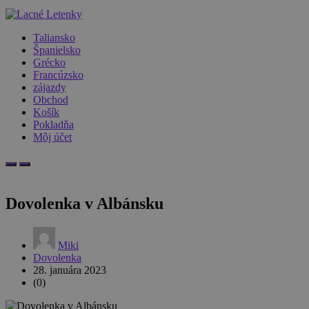
Taliansko
Španielsko
Grécko
Francúzsko
zájazdy
Obchod
Košík
Pokladňa
Môj účet
Dovolenka v Albánsku
Miki
Dovolenka
28. januára 2023
(0)