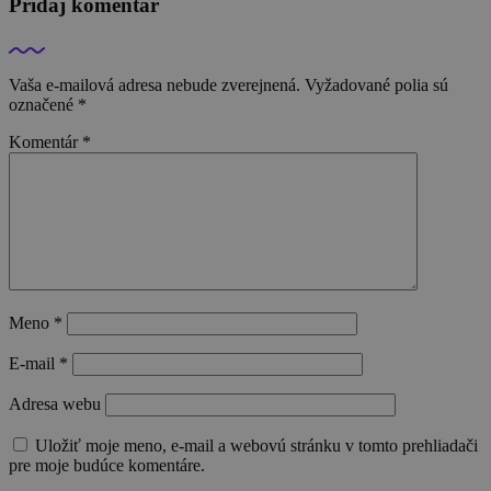
Pridaj komentár
Vaša e-mailová adresa nebude zverejnená.
Vyžadované polia sú
označené
*
Komentár
*
Meno
*
E-mail
*
Adresa webu
Uložiť moje meno, e-mail a webovú stránku v tomto prehliadači
pre moje budúce komentáre.