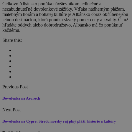
Celkovo Albánsko ponúka návštevníkom jedinečné a
nezabudnuteľné dovolenkové zážitky. Vďaka nádherným plážam,
malebným horám a bohatej kultúre je Albánsko čoraz obľúbenejšou
letnou destináciou, ktorá ponúka skvelý pomer ceny a kvality. Či už
hľadáte oddych alebo dobrodružstvo, Albánsko má čo ponúknuť
každému.
Share this:
Previous Post
Dovolenka na Azoroch
Next Post
Dovolenka na Cypre: Stredomorský raj plný pláží, histórie a kultúry