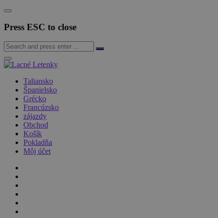
Press ESC to close
Taliansko
Španielsko
Grécko
Francúzsko
zájazdy
Obchod
Košík
Pokladňa
Môj účet