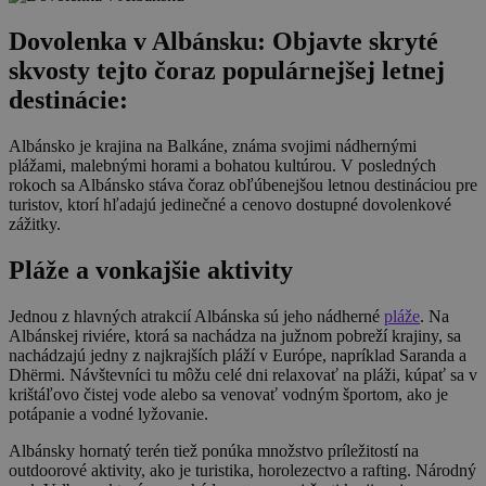
Dovolenka v Albánsku: Objavte skryté
skvosty tejto čoraz populárnejšej letnej
destinácie:
Albánsko je krajina na Balkáne, známa svojimi nádhernými
plážami, malebnými horami a bohatou kultúrou. V posledných
rokoch sa Albánsko stáva čoraz obľúbenejšou letnou destináciou pre
turistov, ktorí hľadajú jedinečné a cenovo dostupné dovolenkové
zážitky.
Pláže a vonkajšie aktivity
Jednou z hlavných atrakcií Albánska sú jeho nádherné
pláže
. Na
Albánskej riviére, ktorá sa nachádza na južnom pobreží krajiny, sa
nachádzajú jedny z najkrajších pláží v Európe, napríklad Saranda a
Dhërmi. Návštevníci tu môžu celé dni relaxovať na pláži, kúpať sa v
krištáľovo čistej vode alebo sa venovať vodným športom, ako je
potápanie a vodné lyžovanie.
Albánsky hornatý terén tiež ponúka množstvo príležitostí na
outdoorové aktivity, ako je turistika, horolezectvo a rafting. Národný