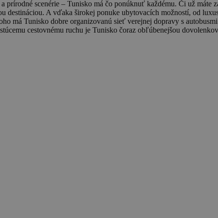
a prírodné scenérie – Tunisko má čo ponúknuť každému. Či už máte záuj
u destináciou. A vďaka širokej ponuke ubytovacích možností, od luxus
oho má Tunisko dobre organizovanú sieť verejnej dopravy s autobusmi
astúcemu cestovnému ruchu je Tunisko čoraz obľúbenejšou dovolenkovou