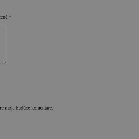
čené
*
pre moje budúce komentáre.