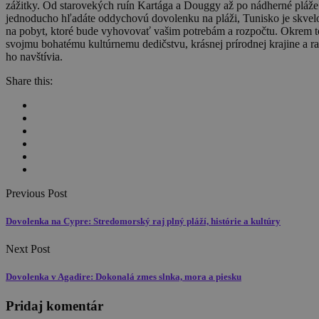
zážitky. Od starovekých ruín Kartága a Douggy až po nádherné pláže 
jednoducho hľadáte oddychovú dovolenku na pláži, Tunisko je skvelo
na pobyt, ktoré bude vyhovovať vašim potrebám a rozpočtu. Okrem t
svojmu bohatému kultúrnemu dedičstvu, krásnej prírodnej krajine a r
ho navštívia.
Share this:
Previous Post
Dovolenka na Cypre: Stredomorský raj plný pláží, histórie a kultúry
Next Post
Dovolenka v Agadire: Dokonalá zmes slnka, mora a piesku
Pridaj komentár