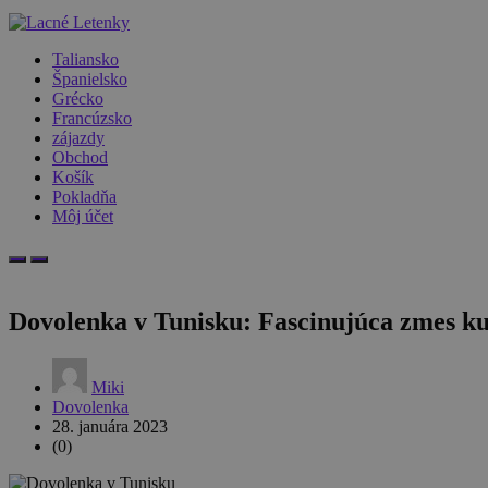
Taliansko
Španielsko
Grécko
Francúzsko
zájazdy
Obchod
Košík
Pokladňa
Môj účet
Dovolenka v Tunisku: Fascinujúca zmes kul
Miki
Dovolenka
28. januára 2023
(0)