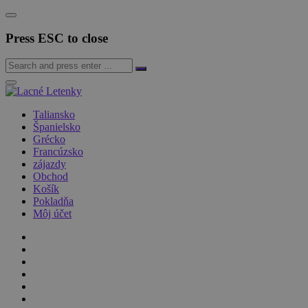
Press ESC to close
Taliansko
Španielsko
Grécko
Francúzsko
zájazdy
Obchod
Košík
Pokladňa
Môj účet