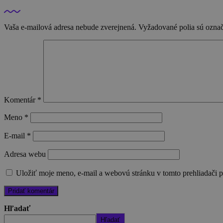
Vaša e-mailová adresa nebude zverejnená.
Vyžadované polia sú ozna
Komentár
*
Meno
*
E-mail
*
Adresa webu
Uložiť moje meno, e-mail a webovú stránku v tomto prehliadači 
Hľadať
Hľadať