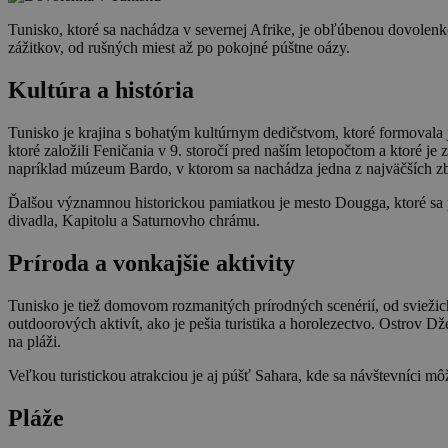
Tunisko, ktoré sa nachádza v severnej Afrike, je obľúbenou dovolen
zážitkov, od rušných miest až po pokojné púštne oázy.
Kultúra a história
Tunisko je krajina s bohatým kultúrnym dedičstvom, ktoré formovala j
ktoré založili Feničania v 9. storočí pred naším letopočtom a ktor
napríklad múzeum Bardo, v ktorom sa nachádza jedna z najväčších zb
Ďalšou významnou historickou pamiatkou je mesto Dougga, ktoré sa p
divadla, Kapitolu a Saturnovho chrámu.
Príroda a vonkajšie aktivity
Tunisko je tiež domovom rozmanitých prírodných scenérií, od sviežic
outdoorových aktivít, ako je pešia turistika a horolezectvo. Ostrov D
na pláži.
Veľkou turistickou atrakciou je aj púšť Sahara, kde sa návštevníci m
Pláže