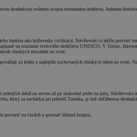
kovou destináciou známou svojou rozmanitou kultúrou, bohatou históri
eho história ako križovatky civilizácií. Návštevníci si môžu prezrieť 
é je zapísané na zozname svetového dedičstva UNESCO. V Tunise, hlavno
ierok rímskych mozaiiek na svete.
ovažuje za jedno z najlepšie zachovaných rímskych miest na svete. Ná
h zelených údolí na severe až po neúrodné púšte na juhu. Návštevníci 
žerba, ktorý sa nachádza pri pobreží Tuniska, je tiež obľúbenou destin
ôžu povoziť na ťavách a spoznať úžasnú krajinu.