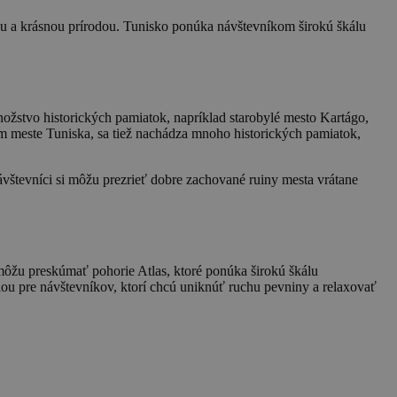
ou a krásnou prírodou. Tunisko ponúka návštevníkom širokú škálu
množstvo historických pamiatok, napríklad starobylé mesto Kartágo,
m meste Tuniska, sa tiež nachádza mnoho historických pamiatok,
vštevníci si môžu prezrieť dobre zachované ruiny mesta vrátane
môžu preskúmať pohorie Atlas, ktoré ponúka širokú škálu
áciou pre návštevníkov, ktorí chcú uniknúť ruchu pevniny a relaxovať