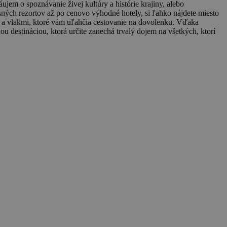
em o spoznávanie živej kultúry a histórie krajiny, alebo
ných rezortov až po cenovo výhodné hotely, si ľahko nájdete miesto
 a vlakmi, ktoré vám uľahčia cestovanie na dovolenku. Vďaka
 destináciou, ktorá určite zanechá trvalý dojem na všetkých, ktorí