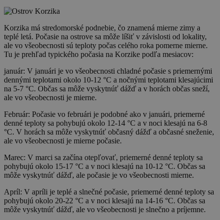
Korzika má stredomorské podnebie, čo znamená mierne zimy a
teplé letá. Počasie na ostrove sa môže líšiť v závislosti od lokality,
ale vo všeobecnosti sú teploty počas celého roka pomerne mierne.
Tu je prehľad typického počasia na Korzike podľa mesiacov:
január: V januári je vo všeobecnosti chladné počasie s priemernými
dennými teplotami okolo 10-12 °C a nočnými teplotami klesajúcimi
na 5-7 °C. Občas sa môže vyskytnúť dážď a v horách občas sneží,
ale vo všeobecnosti je mierne.
Február: Počasie vo februári je podobné ako v januári, priemerné
denné teploty sa pohybujú okolo 12-14 °C a v noci klesajú na 6-8
°C. V horách sa môže vyskytnúť občasný dážď a občasné sneženie,
ale vo všeobecnosti je mierne počasie.
Marec: V marci sa začína otepľovať, priemerné denné teploty sa
pohybujú okolo 15-17 °C a v noci klesajú na 10-12 °C. Občas sa
môže vyskytnúť dážď, ale počasie je vo všeobecnosti mierne.
Apríl: V apríli je teplé a slnečné počasie, priemerné denné teploty sa
pohybujú okolo 20-22 °C a v noci klesajú na 14-16 °C. Občas sa
môže vyskytnúť dážď, ale vo všeobecnosti je slnečno a príjemne.