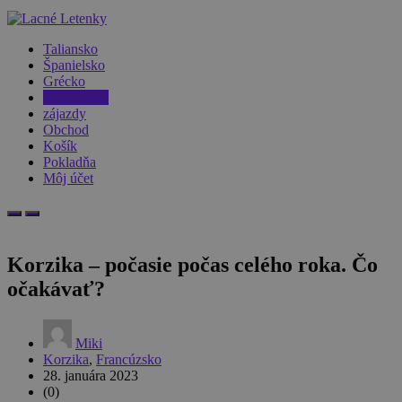
Taliansko
Španielsko
Grécko
Francúzsko
zájazdy
Obchod
Košík
Pokladňa
Môj účet
Korzika – počasie počas celého roka. Čo
očakávať?
Miki
Korzika
,
Francúzsko
28. januára 2023
(0)