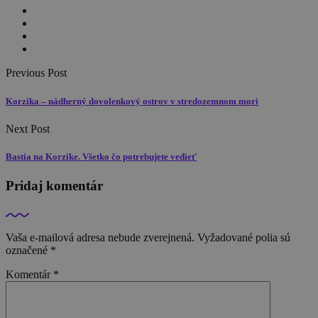
Previous Post
Korzika – nádherný dovolenkový ostrov v stredozemnom mori
Next Post
Bastia na Korzike. Všetko čo potrebujete vedieť
Pridaj komentár
Vaša e-mailová adresa nebude zverejnená.
Vyžadované polia sú
označené
*
Komentár
*