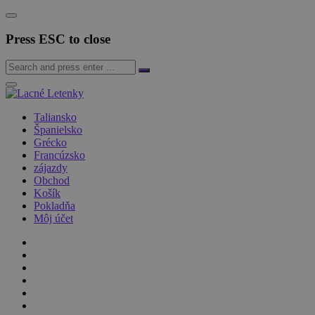
Press ESC to close
Taliansko
Španielsko
Grécko
Francúzsko
zájazdy
Obchod
Košík
Pokladňa
Môj účet