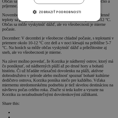
Občas sa môže vyskytnúť dážď, ale vo všeobecnosti je slnečno a
príjemne.
ZOBRAZIŤ PODROBNOSTI
November: V novembri sa začína ochladzovať, priemerné denné
teploty sa pohybujú okolo 15-17 °C a v noci klesajú na 10-12 °C.
Občas sa môže vyskytnúť dážď, ale vo všeobecnosti je mierne
počasie.
December: V decembri je všeobecne chladné počasie, s teplotami v
priemere okolo 10-12 °C cez deň a v noci klesajú na približne 5-7
°C. Na horách sa môže občas vyskytnúť dážď a príležitostne aj
sneh, ale vo všeobecnosti je mierne.
Na záver možno povedať, že Korzika je nádherný ostrov, ktorý má
čo ponúknuť, od nádherných pláží až po drsné hory a bohatú
históriu. Či už hľadáte relaxačnú dovolenku na pláži, aktívne
dobrodružstvo v prírode alebo možnosť spoznať bohaté kultúrne
dedičstvo ostrova, Korzika ponúka niečo pre každého. Vďaka
miernemu stredomorskému podnebiu je tiež skvelou destináciou na
návštevu počas celého roka. Zbaľte si teda kufre a vyrazte na
Korziku za nezabudnuteľnými dovolenkovými zážitkami.
Share this: