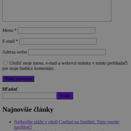
Meno
*
E-mail
*
Adresa webu
Uložiť moje meno, e-mail a webovú stránku v tomto prehliadači
pre moje budúce komentáre.
Hľadať
Hľadať
Najnovšie články
Najkrajšie pláže v okolí Cagliari na Sardínii. Tieto musíte
navštíviť!