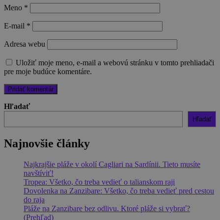
Meno
*
E-mail
*
Adresa webu
Uložiť moje meno, e-mail a webovú stránku v tomto prehliadači
pre moje budúce komentáre.
Hľadať
Hľadať
Najnovšie články
Najkrajšie pláže v okolí Cagliari na Sardínii. Tieto musíte
navštíviť!
Tropea: Všetko, čo treba vedieť o talianskom raji
Dovolenka na Zanzibare: Všetko, čo treba vedieť pred cestou
do raja
Pláže na Zanzibare bez odlivu. Ktoré pláže si vybrať?
(Prehľad)