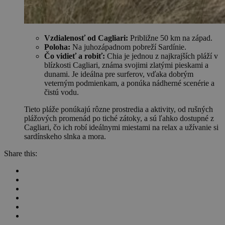
Vzdialenosť od Cagliari:
Približne 50 km na západ.
Poloha:
Na juhozápadnom pobreží Sardínie.
Čo vidieť a robiť:
Chia je jednou z najkrajších pláží v
blízkosti Cagliari, známa svojimi zlatými pieskami a
dunami. Je ideálna pre surferov, vďaka dobrým
veterným podmienkam, a ponúka nádherné scenérie a
čistú vodu.
Tieto pláže ponúkajú rôzne prostredia a aktivity, od rušných
plážových promenád po tiché zátoky, a sú ľahko dostupné z
Cagliari, čo ich robí ideálnymi miestami na relax a užívanie si
sardínskeho slnka a mora.
Share this: