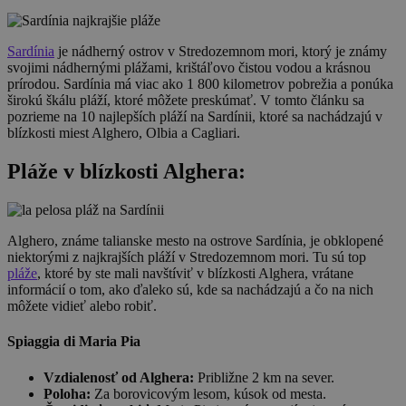
Sardínia
je nádherný ostrov v Stredozemnom mori, ktorý je známy
svojimi nádhernými plážami, krištáľovo čistou vodou a krásnou
prírodou. Sardínia má viac ako 1 800 kilometrov pobrežia a ponúka
širokú škálu pláží, ktoré môžete preskúmať. V tomto článku sa
pozrieme na 10 najlepších pláží na Sardínii, ktoré sa nachádzajú v
blízkosti miest Alghero, Olbia a Cagliari.
Pláže v blízkosti Alghera:
Alghero, známe talianske mesto na ostrove Sardínia, je obklopené
niektorými z najkrajších pláží v Stredozemnom mori. Tu sú top
pláže
, ktoré by ste mali navštíviť v blízkosti Alghera, vrátane
informácií o tom, ako ďaleko sú, kde sa nachádzajú a čo na nich
môžete vidieť alebo robiť.
Spiaggia di Maria Pia
Vzdialenosť od Alghera:
Približne 2 km na sever.
Poloha:
Za borovicovým lesom, kúsok od mesta.