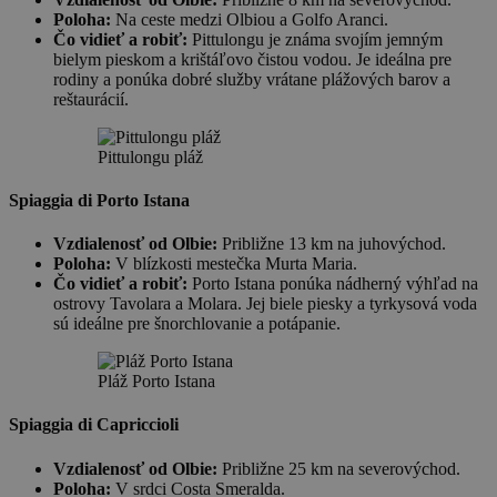
Poloha:
Na ceste medzi Olbiou a Golfo Aranci.
Čo vidieť a robiť:
Pittulongu je známa svojím jemným
bielym pieskom a krištáľovo čistou vodou. Je ideálna pre
rodiny a ponúka dobré služby vrátane plážových barov a
reštaurácií.
Pittulongu pláž
Spiaggia di Porto Istana
Vzdialenosť od Olbie:
Približne 13 km na juhovýchod.
Poloha:
V blízkosti mestečka Murta Maria.
Čo vidieť a robiť:
Porto Istana ponúka nádherný výhľad na
ostrovy Tavolara a Molara. Jej biele piesky a tyrkysová voda
sú ideálne pre šnorchlovanie a potápanie.
Pláž Porto Istana
Spiaggia di Capriccioli
Vzdialenosť od Olbie:
Približne 25 km na severovýchod.
Poloha:
V srdci Costa Smeralda.