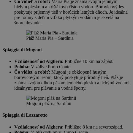
Čo vidieť a robiť:
Maria Pia je známa svojím jemným
bielym pieskom a krištáľovo čistou vodou. Borovicový les
poskytuje príjemný tieň v horúcich letných dňoch. Je ideálna
pre rodiny s deťmi vďaka plytkým vodám a je skvelá na
šnorchlovanie.
Pláž Maria Pia – Sardínia
Spiaggia di Mugoni
Vzdialenosť od Alghera:
Približne 10 km na západ.
Poloha:
V zálive Porto Conte.
Čo vidieť a robiť:
Mugoni je obklopená hustým
borovicovým lesom, ktorý poskytuje prírodný tieň. Pláž je
známa svojou dlhou pásom jemného piesku a tichými vodami,
ideálnymi pre plávanie a vodné športy.
Mogoni pláž na Sardínii
Spiaggia di Lazzaretto
Vzdialenosť od Alghera:
Približne 8 km na severozápad.
Poloha:
V blízkosti mysu Capo Caccia.