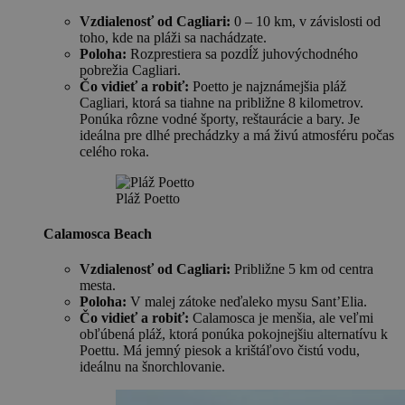
Vzdialenosť od Cagliari:
0 – 10 km, v závislosti od
toho, kde na pláži sa nachádzate.
Poloha:
Rozprestiera sa pozdĺž juhovýchodného
pobrežia Cagliari.
Čo vidieť a robiť:
Poetto je najznámejšia pláž
Cagliari, ktorá sa tiahne na približne 8 kilometrov.
Ponúka rôzne vodné športy, reštaurácie a bary. Je
ideálna pre dlhé prechádzky a má živú atmosféru počas
celého roka.
Pláž Poetto
Calamosca Beach
Vzdialenosť od Cagliari:
Približne 5 km od centra
mesta.
Poloha:
V malej zátoke neďaleko mysu Sant’Elia.
Čo vidieť a robiť:
Calamosca je menšia, ale veľmi
obľúbená pláž, ktorá ponúka pokojnejšiu alternatívu k
Poettu. Má jemný piesok a krištáľovo čistú vodu,
ideálnu na šnorchlovanie.