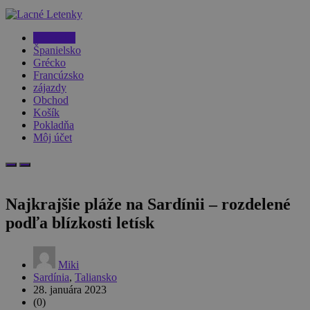
Taliansko
Španielsko
Grécko
Francúzsko
zájazdy
Obchod
Košík
Pokladňa
Môj účet
Najkrajšie pláže na Sardínii – rozdelené
podľa blízkosti letísk
Miki
Sardínia
,
Taliansko
28. januára 2023
(0)