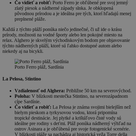
Čo vidieť a robiť:
Porto Ferro je obľúbené pre svoj jemný
zlatý piesok a nádherné západy slnka. Je obklopená
pôvodnou prírodou a je ideálna pre tých, ktorí hľadajú menej
preplnené pláže.
Každá z týchto pláží ponúka niečo jedinečné, či už ide o krásu
prírody, možnosti na vodné športy alebo len pokojné miesto na
relax. Alghero je skvelým východiskovým bodom pre objavovanie
týchto nádherných pláží, ktoré sú ľahko dostupné autom alebo
niekedy aj na bicykli.
Porto Ferro pláž, Sardínia
La Pelosa, Stintino
Vzdialenosť od Alghera:
Približne 50 km na severovýchod.
Poloha:
V blízkosti mestečka Stintino, na severozápadnom
cípe Sardínie.
Čo vidieť a robiť:
La Pelosa je známa svojimi bielejším než
bielym pieskom a tyrkysovou vodou, ktorá pripomína
tropické destinácie. Jej plytké a krištáľovo čisté vody sú
ideálne pre rodiny s deťmi. Pláž ponúka nádherný výhľad na
ostrov Asinara a je obľúbená pre svoje fotogenické scenérie.
V blízkosti pláže sa nachádza aj historická veža Torre della