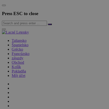
Press ESC to close
Taliansko
Španielsko
Grécko
Francúzsko
zájazdy
Obchod
Košík
Pokladňa
Môj účet