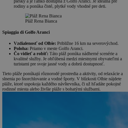
piesky a je ľahko dostupná z Golfo Aranci. Je ideálna pre
rodiny a ponúka čisté, plytké vody vhodné pre deti.
Pláž Rena Bianca
Spiaggia di Golfo Aranci
Vzdialenosť od Olbie:
Približne 16 km na severovýchod.
Poloha:
Priamo v meste Golfo Aranci.
Čo vidieť a robiť:
Táto pláž ponúka nádherné scenérie a
kvalitné služby. Je obľúbená medzi miestnymi obyvateľmi a
turistami pre svoje jasné vody a dobrú dostupnosť.
Tieto pláže ponúkajú rôznorodé prostredia a aktivity, od relaxácie a
slnenia po šnorchlovanie a vodné športy. V blízkosti Olbie nájdete
pláže, ktoré uspokoja každého návštevníka, či už hľadáte pokojné
rodinné miesta alebo živšie pláže s bohatými službami.