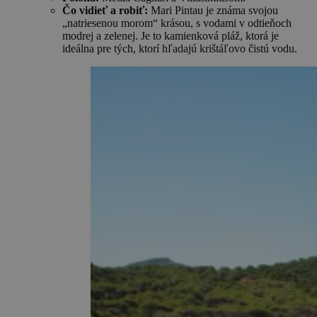
Čo vidieť a robiť:
Mari Pintau je známa svojou
„natriesenou morom“ krásou, s vodami v odtieňoch
modrej a zelenej. Je to kamienková pláž, ktorá je
ideálna pre tých, ktorí hľadajú krištáľovo čistú vodu.