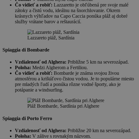
Čo vidieť a robiť:
Lazzaretto je obľúbená pre svoje malé
zátoky a čistú vodu, ideálnu na šnorchlovanie. Okrem
krásnych výhľadov na Capo Caccia ponúka pláž aj dobré
služby vrátane barov a reštaurácií.
Lazzareto pláž, Sardínia
Spiaggia di Bombarde
Vzdialenosť od Alghera:
Približne 5 km na severozápad.
Poloha:
Medzi Algherom a Fertiliou.
Čo vidieť a robiť:
Bombarde je známa svojou živou
atmosférou a krištáľovo čistou vodou. Je to populárne miesto
pre mladých ľudí a ponúka rôzne vodné športy, ako je
potápanie a windsurfing.
Pláž Bombarde, Sardínia pri Alghere
Spiaggia di Porto Ferro
Vzdialenosť od Alghera:
Približne 20 km na severozápad.
Poloha:
V zálive s rovnakým názvom.