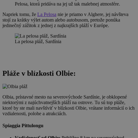
Pelosa, ktorá pridáva na jej už tak malebnej atmosfére.
Napriek tomu, že
La Pelosa
nie je priamo v Alghere, jej návšteva
stojí za krátky výlet autom alebo autobusom, pretože ponúka
jedinečný zážitok z jednej z najkrajších pláží v Európe.
La pelosa pláž, Sardínia
Pláže v blízkosti Olbie:
Olbia, prístavné mesto na severovýchode Sardínie, je obklopené
niektorými z najúchvatnejších pláží na ostrove. Tu sú top pláže,
ktoré by ste mali navštíviť v blízkosti Olbie, vrátane informácií o ich
vzdialenosti, polohe a atrakciách.
Spiaggia Pittulongu
Vzdialenosť od Olbie:
Približne 8 km na severovýchod.