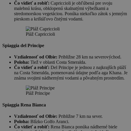
Čo vidieť a robiť:
Capriccioli je obľúbená pre svoju
malebnú krásu, obklopenú skalnatými výbežkami a
stredomorskou vegetáciou. Ponúka niekoľko zátok s jemným
pieskom a krištáľovo čistými vodami.
Pláž Capriccioli
Spiaggia del Principe
Vzdialenosť od Olbie:
Približne 28 km na severovýchod.
Poloha:
Tiež v oblasti Costa Smeralda.
Čo vidieť a robiť:
Del Principe je jednou z najkrajších pláží
na Costa Smeralda, pomenovaná údajne podľa aga Khana. Je
známa svojimi nádhernými vodami a pôvabným prostredím.
Pláž Principe
Spiaggia Rena Bianca
Vzdialenosť od Olbie:
Približne 7 km na sever.
Poloha:
Blízko Golfo Aranci.
Čo vidieť a robiť:
Rena Bianca ponúka nádherné biele