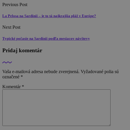
Previous Post
La Pelosa na Sardínii – je to tá najkrajšia pláž v Európe?
Next Post
Typické počasie na Sardínii podľa mesiacov návštevy
Pridaj komentár
Vaša e-mailová adresa nebude zverejnená.
Vyžadované polia sú
označené
*
Komentár
*