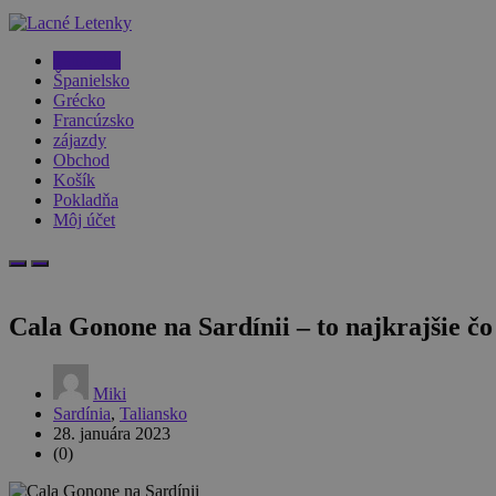
Taliansko
Španielsko
Grécko
Francúzsko
zájazdy
Obchod
Košík
Pokladňa
Môj účet
Cala Gonone na Sardínii – to najkrajšie č
Miki
Sardínia
,
Taliansko
28. januára 2023
(0)