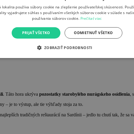
 lokalita používa súbory cookie na zlepšenie používateľskej skúsenosti. Použ
ality vyjadrujete súhlas s používaním všetkých súborov cookie v súlade s naš
používania súborov cookie.
Prečítať viac
PRIJAŤ VŠETKO
ODMIETNUŤ VŠETKO
erov, zabudnite na to.
Grotta del Bue Marino
je nádherná
morská jas
ZOBRAZIŤ PODROBNOSTI
 výlet
pláž + jaskyňa
, čo je skvelá voľba, ak chcete spojiť objavovani
li
. Táto hora ukrýva
pozostatky starobylého nurágskeho osídlenia
, 
ny – je to výstup, ale tie výhľady stoja za to.
 najlepších tradičných reštaurácií na Sardínii – jedlo tu chutí tak, že sa