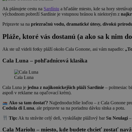
Ak plánujete cestu na
Sardíniu
a hľadáte miesto, kde sa hory stretáva
východnom pobreží Sardínie je vstupnou bránou k niektorým z
najkr
Pripravte sa na
priezračnú vodu, dramatické útesy, divokú prírodu
Pláže, ktoré vás dostanú (a ako sa k nim do
Ak ste už videli fotky pláží okolo Cala Gonone, asi vám napadlo:
„To
Cala Luna – pohľadnicová klasika
Cala Luna
Cala Luna je
jedna z najikonickejších pláží Sardínie
– polmesiac bi
aspoň v reklame na opaľovací krém).
Ako sa tam dostať?
Najjednoduchšie loďou – z Cala Gonone pr
Codula di Luna
, ale pripravte sa na poriadnu dávku slnka a potu.
Tip:
Ak tu strávite celý deň, vyskúšajte plážový bar
Su Neulagi
– 
Cala Mariolu – miesto, kde budete chcieť zostať nav