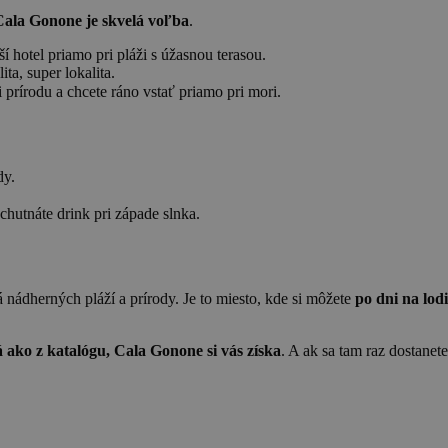
Cala Gonone je skvelá voľba
.
í hotel priamo pri pláži s úžasnou terasou.
ta, super lokalita.
 prírodu a chcete ráno vstať priamo pri mori.
dy.
chutnáte drink pri západe slnka.
 nádherných pláží a prírody. Je to miesto, kde si môžete
po dni na lod
 ako z katalógu, Cala Gonone si vás získa
. A ak sa tam raz dostanet