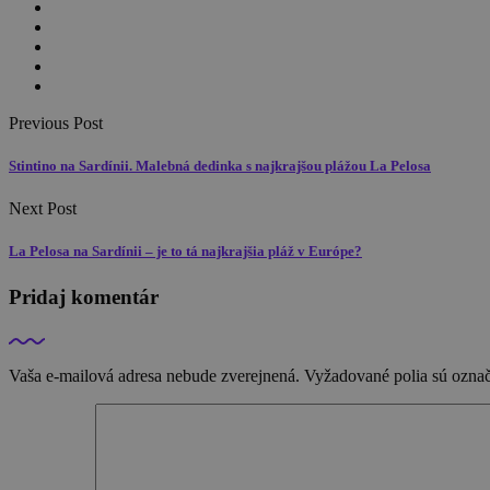
Previous Post
Stintino na Sardínii. Malebná dedinka s najkrajšou plážou La Pelosa
Next Post
La Pelosa na Sardínii – je to tá najkrajšia pláž v Európe?
Pridaj komentár
Vaša e-mailová adresa nebude zverejnená.
Vyžadované polia sú ozna