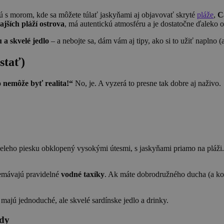
jú s morom, kde sa môžete túlať jaskyňami aj objavovať skryté
pláže
,
C
ajších pláží ostrova
, má autentickú atmosféru a je dostatočne ďaleko o
 a skvelé jedlo
– a nebojte sa, dám vám aj tipy, ako si to užiť naplno 
stať)
 nemôže byť realita!“
No, je. A vyzerá to presne tak dobre aj naživo.
eleho piesku obklopený vysokými útesmi, s jaskyňami priamo na pláži. 
emávajú pravidelné
vodné taxíky
. Ak máte dobrodružného ducha (a ko
majú jednoduché, ale skvelé sardínske jedlo a drinky.
ždy