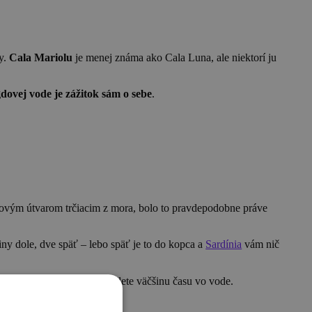
y.
Cala Mariolu
je menej známa ako Cala Luna, ale niektorí ju
ovej vode je zážitok sám o sebe
.
ovým útvarom trčiacim z mora, bolo to pravdepodobne práve
ny dole, dve späť – lebo späť je to do kopca a
Sardínia
vám nič
žať – ale verte mi, aj tak budete väčšinu času vo vode.