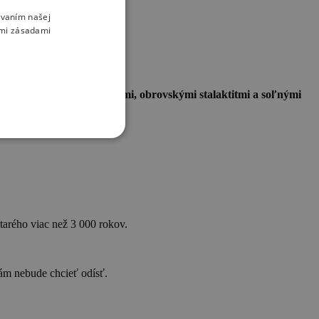
ívaním našej
imi zásadami
kyňa s podzemnými riekami, obrovskými stalaktitmi a soľnými
e s kúpaním.
starého viac než 3 000 rokov.
 vám nebude chcieť odísť.