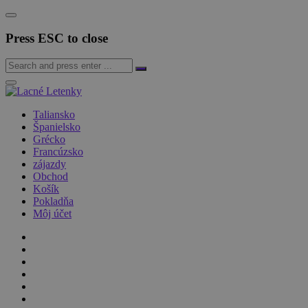
Press ESC to close
Taliansko
Španielsko
Grécko
Francúzsko
zájazdy
Obchod
Košík
Pokladňa
Môj účet