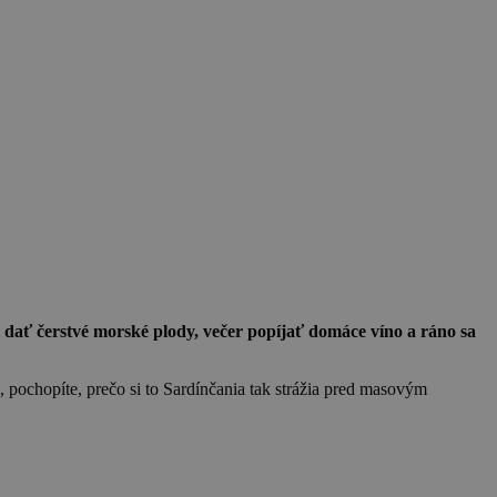
i dať čerstvé morské plody, večer popíjať domáce víno a ráno sa
e, pochopíte, prečo si to Sardínčania tak strážia pred masovým