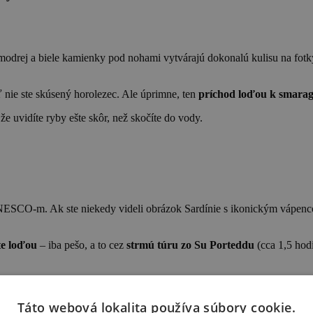
 modrej a biele kamienky pod nohami vytvárajú dokonalú kulisu na fotk
nie ste skúsený horolezec. Ale úprimne, ten
príchod loďou k smaragd
, že uvidíte ryby ešte skôr, než skočíte do vody.
ESCO-m. Ak ste niekedy videli obrázok Sardínie s ikonickým vápenc
te loďou
– iba pešo, a to cez
strmú túru zo Su Porteddu
(cca 1,5 hodi
stok online
(okolo 6 €). A áno, nemôžete si rozložiť uterák a len tak le
Táto webová lokalita používa súbory cookie.
áži?