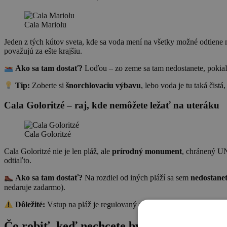
Cala Mariolu
Jeden z tých kútov sveta, kde sa voda mení na všetky možné odtiene
považujú za ešte krajšiu.
Ako sa tam dostať?
Loďou – zo zeme sa tam nedostanete, pokiaľ 
Tip:
Zoberte si
šnorchlovaciu výbavu
, lebo voda je tu taká čistá
Cala Goloritzé – raj, kde nemôžete ležať na uteráku
Cala Goloritzé
Cala Goloritzé nie je len pláž, ale
prírodný monument
, chránený UN
odtiaľto.
Ako sa tam dostať?
Na rozdiel od iných pláží sa sem
nedostane
nedaruje zadarmo).
Dôležité:
Vstup na pláž je regulovaný a musíte si
vopred kúpiť lí
Čo robiť, keď nechcete byť celý deň na pl