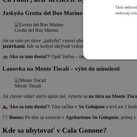
Táto webová
Jaskyňa Grotta del Bue Marino
webovej lok
Grotta del Bue Marino
Ak sa vám pri slove „jaskyňa“ vynorí obraz tmavej diery plnej netopi
jazierkami
, kde sa kedysi ukrývali vzácne tulene mníšske.
Ako sa tam dostať?
Opäť loďou – môžete si kúpiť kombinovaný
Lanovka na Monte Tiscali – výlet do minulosti
Monte Tiscali
Ak chcete vidieť niečo úplne iné, vyberte sa
na túru na Monte Tisca
Ako sa tam dostať?
Túra začína v
Su Gologone
a trvá asi 2 hodi
Bonus:
Po túre sa zastavte v
Agriturismo Su Gologone
, jednej z
Kde sa ubytovať v Cala Gonone?