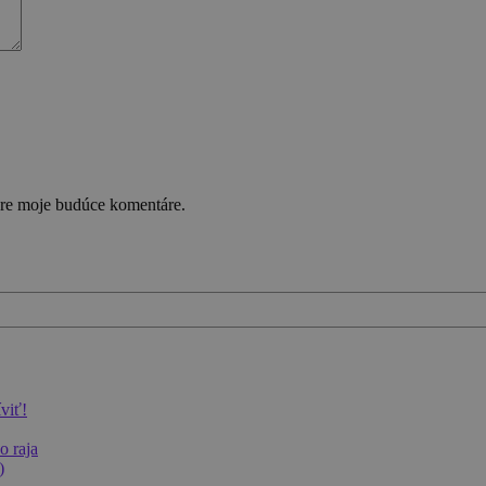
pre moje budúce komentáre.
íviť!
o raja
)