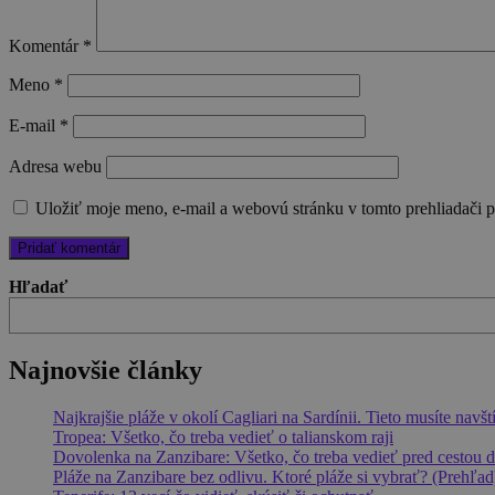
Komentár
*
Meno
*
E-mail
*
Adresa webu
Uložiť moje meno, e-mail a webovú stránku v tomto prehliadači 
Hľadať
Najnovšie články
Najkrajšie pláže v okolí Cagliari na Sardínii. Tieto musíte navšt
Tropea: Všetko, čo treba vedieť o talianskom raji
Dovolenka na Zanzibare: Všetko, čo treba vedieť pred cestou d
Pláže na Zanzibare bez odlivu. Ktoré pláže si vybrať? (Prehľad