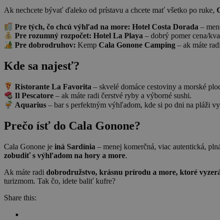
Ak nechcete bývať ďaleko od prístavu a chcete mať všetko po ruke,
Pre tých, čo chcú výhľad na more:
Hotel Costa Dorada
– menš
Pre rozumný rozpočet:
Hotel La Playa
– dobrý pomer cena/kvali
Pre dobrodruhov:
Kemp
Cala Gonone Camping
– ak máte radi
Kde sa najesť?
Ristorante La Favorita
– skvelé domáce cestoviny a morské plo
Il Pescatore
– ak máte radi čerstvé ryby a výborné sushi.
Aquarius
– bar s perfektným výhľadom, kde si po dni na pláži vy
Prečo ísť do Cala Gonone?
Cala Gonone je
iná Sardínia
– menej komerčná, viac autentická, plná
zobudiť s výhľadom na hory a more
.
Ak máte radi
dobrodružstvo, krásnu prírodu a more, ktoré vyzerá
turizmom. Tak čo, idete baliť kufre?
Share this: