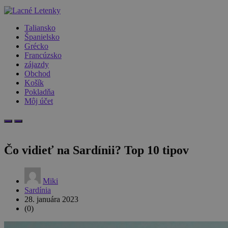
Taliansko
Španielsko
Grécko
Francúzsko
zájazdy
Obchod
Košík
Pokladňa
Môj účet
Čo vidieť na Sardínii? Top 10 tipov
Miki
Sardínia
28. januára 2023
(0)