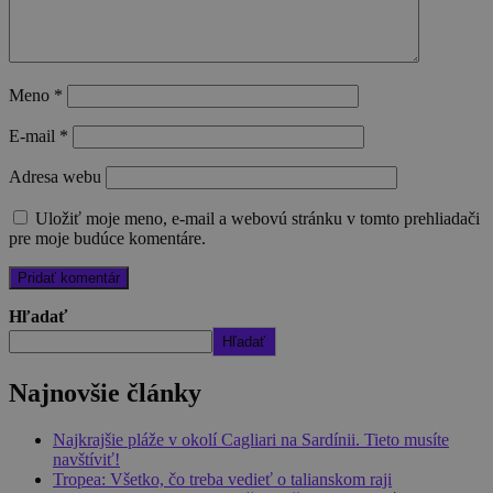
Meno
*
E-mail
*
Adresa webu
Uložiť moje meno, e-mail a webovú stránku v tomto prehliadači
pre moje budúce komentáre.
Hľadať
Hľadať
Najnovšie články
Najkrajšie pláže v okolí Cagliari na Sardínii. Tieto musíte
navštíviť!
Tropea: Všetko, čo treba vedieť o talianskom raji