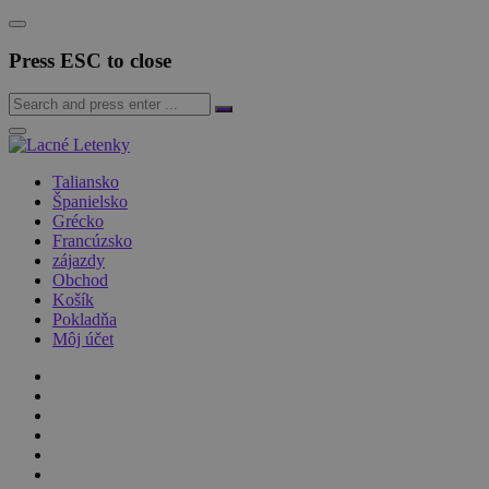
Press ESC to close
Taliansko
Španielsko
Grécko
Francúzsko
zájazdy
Obchod
Košík
Pokladňa
Môj účet