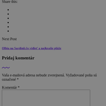
Share this:
Next Post
Olbia na Sardínii.čo vidieť a najkrašie pláže
Pridaj komentár
Vaša e-mailová adresa nebude zverejnená.
Vyžadované polia sú
označené
*
Komentár
*