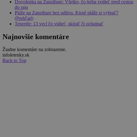
Dovolenka na Zanzibare: Všetko, čo treba vedieť pred cestou
do raja
Pláže na Zanzibare bez odlivu. Ktoré pláže si vybrať?
(Prehľad)
Tenerife: 13 vecí čo vidieť, skúsiť či ochutnať
Najnovšie komentáre
Žiadne komentáre na zobrazenie.
infoletenky.sk
Back to Top