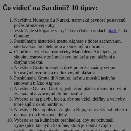
Čo vidieť na Sardínii? 10 tipov:
Navštívte Nuraghe Su Nuraxi, starovekú pevnosť postavenú
počas bronzovej doby.
Vyskúšajte si kúpanie v kryštálovo čistých vodách
pláže
Cala
Gonone.
Preskúmajte historické mesto Alghero s dobre zachovanou
stredovekou architektúrou a kamennými ulicami.
Choďte na výlet na ostrovčeky Maddalena Archipelago,
skupinu ostrovov známych svojimi krásnymi plážami a
čistými vodami.
Navštívte Costa Smeralda, úsek pobrežia známy svojimi
luxusnými rezortmi a exkluzívnymi plážami.
Preskúmajte Grotta di Nettuno, krásnu morskú jaskyňu
situovanú blízko Alghero.
Navštívte Giara di Gesturi, jedinečnú plató s rôznymi divými
zvieratami a vzácnymi druhmi rastlín.
Vyberte sa na plavbu loďou, aby ste videli delfíny a veľryby,
ktoré žijú v okolí Sardínie.
Navštívte Necropolis of Anghelu Ruju, staroveký pohrebisko
datovaný do bronzovej doby.
Vyberte sa na kulinársku prehliadku, aby ste ochutnali
vynikajúcu kuchyňu Sardínie, ktorá je známa svojim
používaním čerstvej ryby, miestnymi mäsami a vynikajúcimi