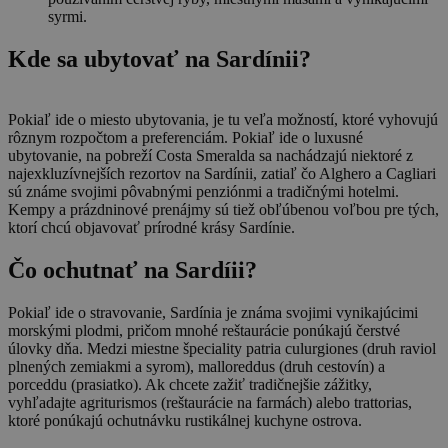
syrmi.
Kde sa ubytovať na Sardínii?
Pokiaľ ide o miesto ubytovania, je tu veľa možností, ktoré vyhovujú
rôznym rozpočtom a preferenciám. Pokiaľ ide o luxusné
ubytovanie, na pobreží Costa Smeralda sa nachádzajú niektoré z
najexkluzívnejších rezortov na Sardínii, zatiaľ čo Alghero a Cagliari
sú známe svojimi pôvabnými penziónmi a tradičnými hotelmi.
Kempy a prázdninové prenájmy sú tiež obľúbenou voľbou pre tých,
ktorí chcú objavovať prírodné krásy Sardínie.
Čo ochutnať na Sardíii?
Pokiaľ ide o stravovanie, Sardínia je známa svojimi vynikajúcimi
morskými plodmi, pričom mnohé reštaurácie ponúkajú čerstvé
úlovky dňa. Medzi miestne špeciality patria culurgiones (druh raviol
plnených zemiakmi a syrom), malloreddus (druh cestovín) a
porceddu (prasiatko). Ak chcete zažiť tradičnejšie zážitky,
vyhľadajte agriturismos (reštaurácie na farmách) alebo trattorias,
ktoré ponúkajú ochutnávku rustikálnej kuchyne ostrova.